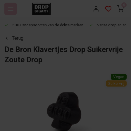
0
500+ snoepsoorten van de échte merken
Verse drop en snoep
Terug
De Bron Klavertjes Drop Suikervrije
Zoute Drop
Vegan
Suikervrij