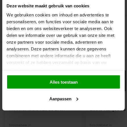
Deze website maakt gebruik van cookies
Recent bekeken
We gebruiken cookies om inhoud en advertenties te
personaliseren, om functies voor sociale media aan te
bieden en om ons websiteverkeer te analyseren. Ook
delen we informatie over uw gebruik van onze site met
onze partners voor sociale media, adverteren en
analyseren. Deze partners kunnen deze gegevens
Gerelateerde producten
combineren met andere informatie die u aan ze heeft
verstrekt of ze hebben verzameld op basis van uw
gebruik van hun diensten.
Alles toestaan
Suikervrij
Aanpassen
Menthol Kruis van de Bron
Zoute Hartjes va
Beschikbaar in
Beschikbaar in