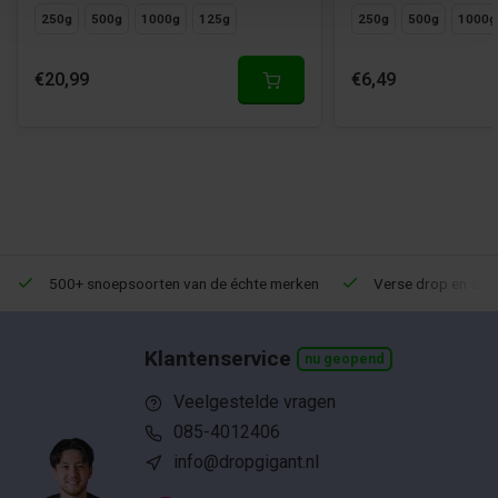
250g
500g
1000g
125g
250g
500g
1000g
€20,99
€6,49
500+ snoepsoorten van de échte merken
Verse drop en snoe
Klantenservice
nu geopend
Veelgestelde vragen
085-4012406
info@dropgigant.nl