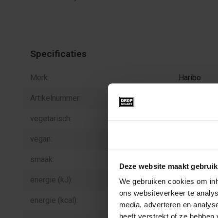
Specificaties
Merk:
Haribo
Artikelnummer:
H.15.3
vegetarisch:
nee
Toestemming
vegan:
nee
smaak:
zoet/zout, 
Deze website maakt gebruik
energie (kJ):
1.489
We gebruiken cookies om inho
ons websiteverkeer te analys
energie (kcal):
351
media, adverteren en analys
heeft verstrekt of ze hebben