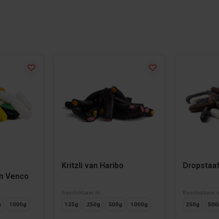
Kritzli van Haribo
Dropstaa
an Venco
Beschikbaar in
Beschikbaar i
g
1000g
125g
250g
500g
1000g
250g
500