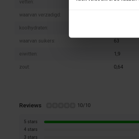
vetten:
0,5
waarvan verzadigd:
0,1
koolhydraten:
84
waarvan suikers:
63
eiwitten:
1,9
zout:
0,64
Reviews
10/10
5 stars
4 stars
3 stars