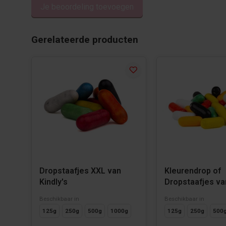
Je beoordeling toevoegen
Geplaatst op 23/02/2024
Gerelateerde producten
Yvonne
Lekker
Hard en zacht
Heerlijk apart zoet dropje
Geplaatst op 16/02/2024
Dropstaafjes XXL van
Kleurendrop of
Kindly's
Dropstaafjes v
Beschikbaar in
Beschikbaar in
125g
250g
500g
1000g
125g
250g
500