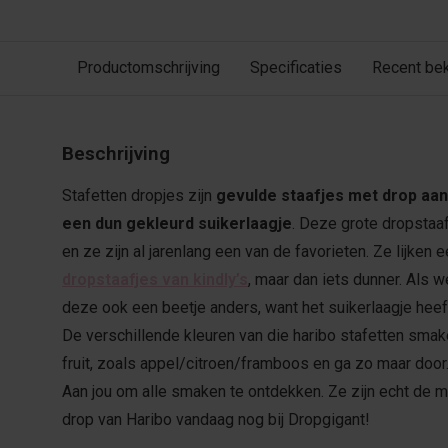
Productomschrijving
Specificaties
Recent be
Beschrijving
Stafetten dropjes zijn
gevulde staafjes met drop aan
een dun gekleurd suikerlaagje
. Deze grote dropstaa
en ze zijn al jarenlang een van de favorieten. Ze lijken 
dropstaafjes van kindly’s
, maar dan iets dunner. Als 
deze ook een beetje anders, want het suikerlaagje heef
De verschillende kleuren van die haribo stafetten smak
fruit, zoals appel/citroen/framboos en ga zo maar doo
Aan jou om alle smaken te ontdekken. Ze zijn echt de m
drop van Haribo vandaag nog bij Dropgigant!