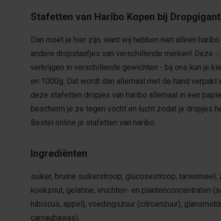
Stafetten van Haribo Kopen bij Dropgigan
Dan moet je hier zijn, want wij hebben niet alleen hari
andere dropstaafjes van verschillende merken! Deze
d
verkrijgen in verschillende gewichten - bij ons kun je 
en 1000g. Dat wordt dan allemaal met de hand verpakt
deze stafetten dropjes van haribo allemaal in een papie
bescherm je ze tegen vocht en lucht zodat je dropjes heer
Bestel online je stafetten van haribo.
Ingrediënten
suiker, bruine suikerstroop, glucosestroop, tarwemeel, 
kookzout, gelatine, vruchten- en plantenconcentraten (saff
hibiscus, appel), voedingszuur (citroenzuur), glansmidd
carnaubawas).