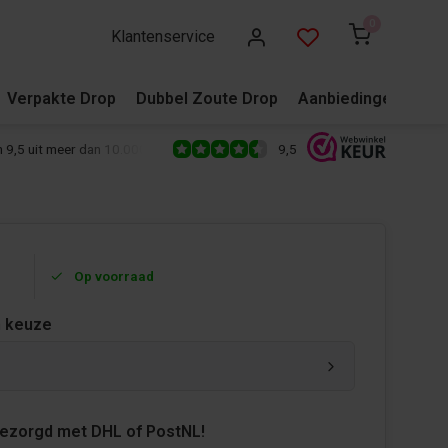
0
Klantenservice
Verpakte Drop
Dubbel Zoute Drop
Aanbiedingen
Blo
9,5
 9,5 uit meer dan 10.000+ reviews!
500+ snoepsoorten van de écht
Op voorraad
 keuze
bezorgd met DHL of PostNL!