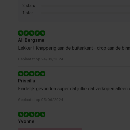
2 stars
1 star
Ali Bergsma
Lekker ! Knapperig aan de buitenkant - drop aan de binn
Geplaatst op 24/09/2024
Priscilla
Eindelijk gevonden super dat jullie dat verkopen allee
Geplaatst op 05/06/2024
Yvonne
Heerlijke dropstaafjes. Lekkerder dan de normale