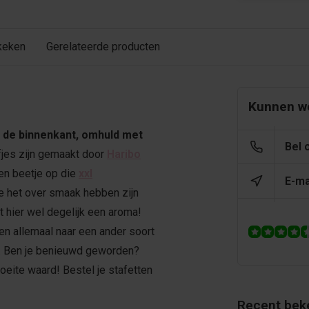
keken
Gerelateerde producten
Kunnen we
 de binnenkant, omhuld met
Bel 
fjes zijn gemaakt door
Haribo
een beetje op die
xxl
E-ma
we het over smaak hebben zijn
t hier wel degelijk een aroma!
en allemaal naar een ander soort
r. Ben je benieuwd geworden?
oeite waard! Bestel je stafetten
Recent bek