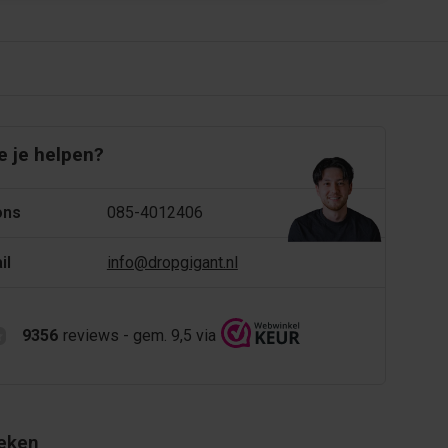
 je helpen?
ons
085-4012406
il
info@dropgigant.nl
9356
reviews - gem. 9,5 via
eken