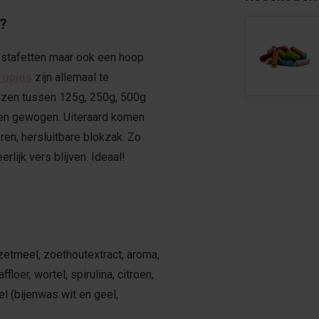
t?
bo stafetten maar ook een hoop
ropjes
zijn allemaal te
kiezen tussen 125g, 250g, 500g
 en gewogen. Uiteraard komen
ren, hersluitbare blokzak. Zo
lijk vers blijven. Ideaal!
zetmeel, zoethoutextract, aroma,
loer, wortel, spirulina, citroen,
el (bijenwas wit en geel,