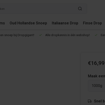
ums
Oud Hollandse Snoep
Italiaanse Drop
Finse Drop
en snoep bij Dropgigant!
Alle dropkennis in één webshop!
Een
€16,99
Maak een
1000g
Snel 