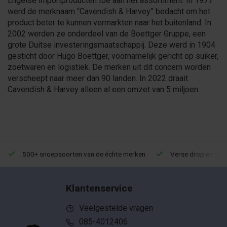
Engelse importproducten toe aan het assortiment. In 1977
werd de merknaam “Cavendish & Harvey” bedacht om het
product beter te kunnen vermarkten naar het buitenland. In
2002 werden ze onderdeel van de Boettger Gruppe, een
grote Duitse investeringsmaatschappij. Deze werd in 1904
gesticht door Hugo Boettger, voornamelijk gericht op suiker,
zoetwaren en logistiek. De merken uit dit concern worden
verscheept naar meer dan 90 landen. In 2022 draait
Cavendish & Harvey alleen al een omzet van 5 miljoen.
500+ snoepsoorten van de échte merken
Verse drop en snoe
Klantenservice
Veelgestelde vragen
085-4012406