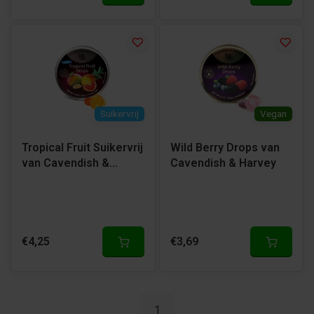
Suikervrij
Vegan
Tropical Fruit Suikervrij
Wild Berry Drops van
van Cavendish &
Cavendish & Harvey
Harvey
€4,25
€3,69
1