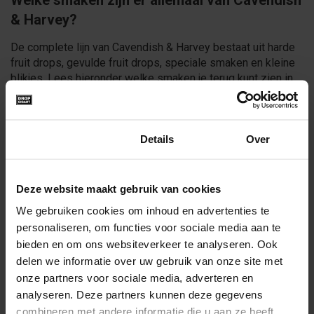
Welke smaken zijn er allemaal van Cavendish
& Harvey?
De complete lijn van Cavendish & Harvey bestaat uit harde
fruit drops, gevulde fruit drops, speciale smaken en kleine
blikjes. Lees hieronder welke smaken je terug kunt zien in
het assortiment snoepjes van Cavendish & Harvey.
Single Fruit Drops
Toestemming
Details
Over
De meest bekende fruit snoepjes van Cavendish & Harvey,
uitgevoerd in blikjes van 200g.
Deze website maakt gebruik van cookies
We gebruiken cookies om inhoud en advertenties te
Sour Cherry
Sour Lemon
personaliseren, om functies voor sociale media aan te
Fruity Orange
bieden en om ons websiteverkeer te analyseren. Ook
Pink Grapefruit
delen we informatie over uw gebruik van onze site met
Juicy Apple
onze partners voor sociale media, adverteren en
Rhubarb Vanilla
analyseren. Deze partners kunnen deze gegevens
combineren met andere informatie die u aan ze heeft