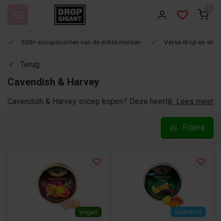
0
500+ snoepsoorten van de échte merken
Verse drop en snoep
Terug
Cavendish & Harvey
Cavendish & Harvey snoep kopen? Deze heerlijke drops in
...Lees meer
blikjes moet je echt een keer proberen - ze bestaan al
sinds 1932! Bij Dropgigant hebben we de lekkerste
Filters
snoepjes natuurlijk in het assortiment. Lees hier alles over
de marktleider in de zuurtjes: Cavendish & Harvey!
Vegan
Suikervrij