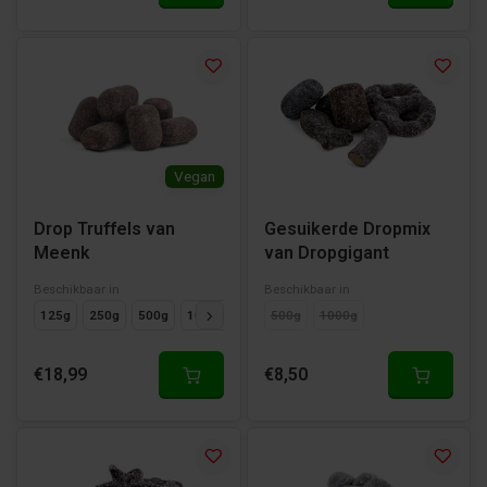
Vegan
Drop Truffels van
Gesuikerde Dropmix
Meenk
van Dropgigant
Beschikbaar in
Beschikbaar in
125g
250g
500g
1000g
500g
1000g
€18,99
€8,50