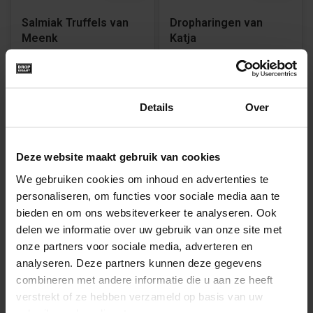
Salmiak Truffels van
Dropharingen van
Meenk
Katja
Beschikbaar in
Beschikbaar in
250g
500g
1000g
125g
125g
250g
500g
1000g
Toestemming
Details
Over
€5,99
€5,49
Deze website maakt gebruik van cookies
We gebruiken cookies om inhoud en advertenties te
personaliseren, om functies voor sociale media aan te
bieden en om ons websiteverkeer te analyseren. Ook
delen we informatie over uw gebruik van onze site met
Vegan
Vegan
onze partners voor sociale media, adverteren en
analyseren. Deze partners kunnen deze gegevens
Zoute Bommen van
Salmiak Staafjes van
combineren met andere informatie die u aan ze heeft
Haribo
Meenk
verstrekt of ze hebben verzameld op basis van uw
gebruik van hun diensten.
Beschikbaar in