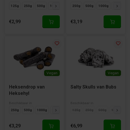
125g
250g
500g
1000g
250g
500g
1000g
125g
€2,99
€3,19
Vegan
Vegan
Heksendrop van
Salty Skulls van Bubs
Heksehyl
Beschikbaar in
Beschikbaar in
250g
500g
1000g
125g
125g
250g
500g
1000g
€3,29
€6,99