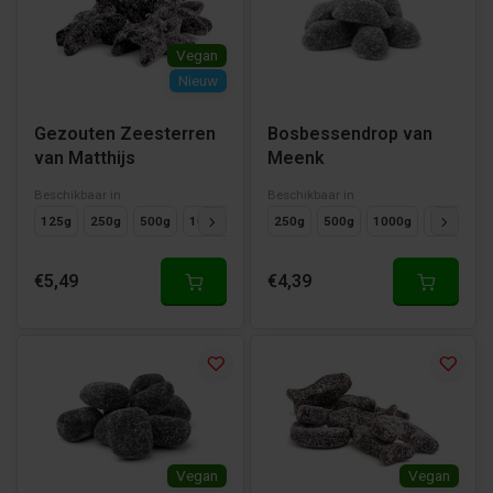
Vegan
Nieuw
Gezouten Zeesterren
Bosbessendrop van
van Matthijs
Meenk
Beschikbaar in
Beschikbaar in
125g
250g
500g
1000g
250g
500g
1000g
125g
€5,49
€4,39
Vegan
Vegan