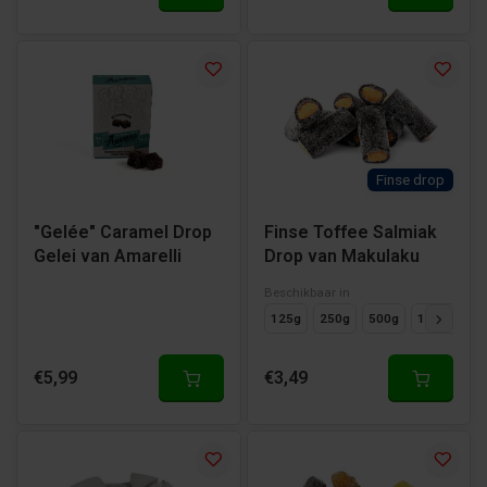
Finse drop
"Gelée" Caramel Drop
Finse Toffee Salmiak
Gelei van Amarelli
Drop van Makulaku
Beschikbaar in
125g
250g
500g
1000g
€5,99
€3,49