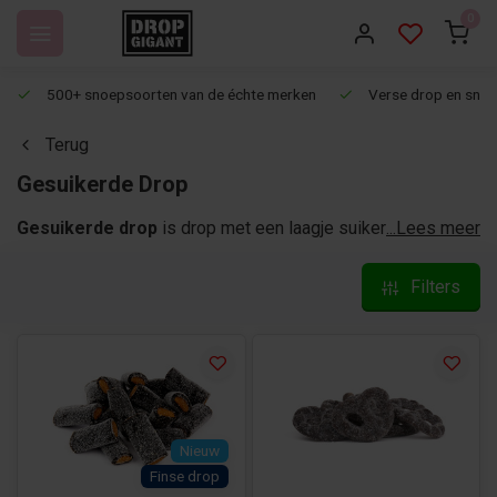
0
500+ snoepsoorten van de échte merken
Verse drop en snoep
Terug
Gesuikerde Drop
Gesuikerde drop
is drop met een laagje suiker er
...Lees meer
overheen. Kan het nog lekkerder? In deze categorie vind je
uitsluitend die gesuikerd is. Ontzettend lekker en in
Filters
verschillende smaken. Zoek je een er eentje die er niet
tussen staat? Laat het ons weten, dan proberen wij jouw
favoriete gesuikerde dropje toe te voegen aan ons
assortiment.
Nieuw
Finse drop