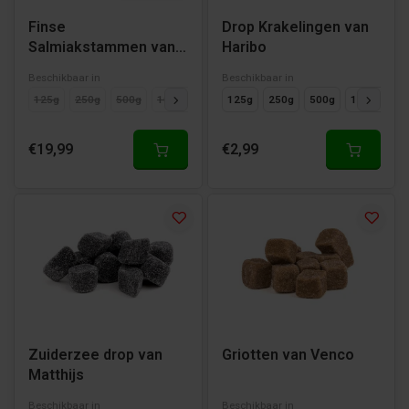
Finse
Drop Krakelingen van
Salmiakstammen van
Haribo
Makulaku
Beschikbaar in
Beschikbaar in
125g
250g
500g
1000g
125g
250g
500g
1000g
€19,99
€2,99
Zuiderzee drop van
Griotten van Venco
Matthijs
Beschikbaar in
Beschikbaar in