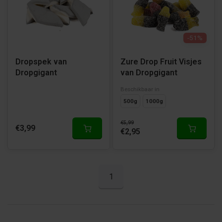
-51%
Dropspek van
Zure Drop Fruit Visjes
Dropgigant
van Dropgigant
Beschikbaar in
500g
1000g
€5,99
€3,99
€2,95
1