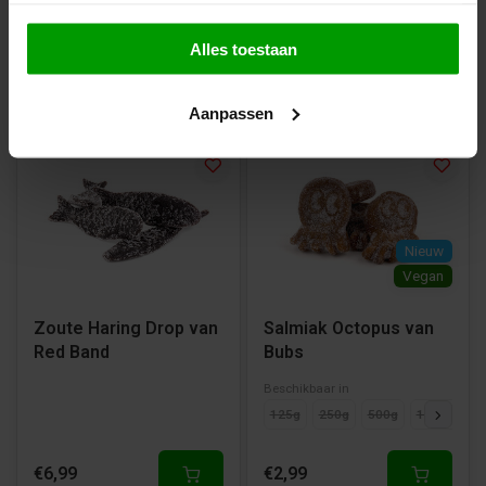
125g
250g
500g
1000g
Alles toestaan
€5,99
€2,69
Aanpassen
Nieuw
Vegan
Zoute Haring Drop van
Salmiak Octopus van
Red Band
Bubs
Beschikbaar in
125g
250g
500g
1000g
€6,99
€2,99