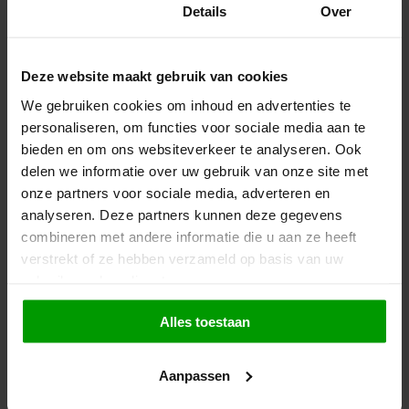
Toestemming
Details
Over
125g
250g
500g
1000g
125g
250g
500g
1000g
€2,99
€2,99
Deze website maakt gebruik van cookies
We gebruiken cookies om inhoud en advertenties te
personaliseren, om functies voor sociale media aan te
bieden en om ons websiteverkeer te analyseren. Ook
delen we informatie over uw gebruik van onze site met
onze partners voor sociale media, adverteren en
analyseren. Deze partners kunnen deze gegevens
combineren met andere informatie die u aan ze heeft
verstrekt of ze hebben verzameld op basis van uw
Salino van Haribo
Mokumdrop van CCI
gebruik van hun diensten.
Alles toestaan
Beschikbaar in
Beschikbaar in
125g
250g
500g
1000g
125g
250g
500g
1000g
Aanpassen
€5,49
€2,99