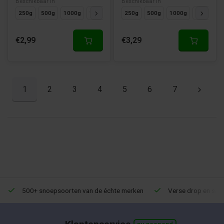
Beschikbaar in
Beschikbaar in
250g
500g
1000g
125g
250g
500g
1000g
125g
€2,99
€3,29
1
2
3
4
5
6
7
500+ snoepsoorten van de échte merken
Verse drop en snoe