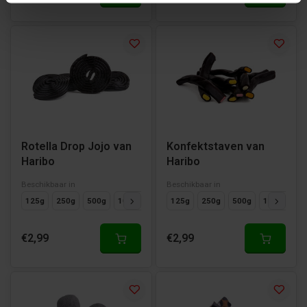
Rotella Drop Jojo van
Konfektstaven van
Haribo
Haribo
Beschikbaar in
Beschikbaar in
125g
250g
500g
1000g
125g
250g
500g
1000g
€2,99
€2,99