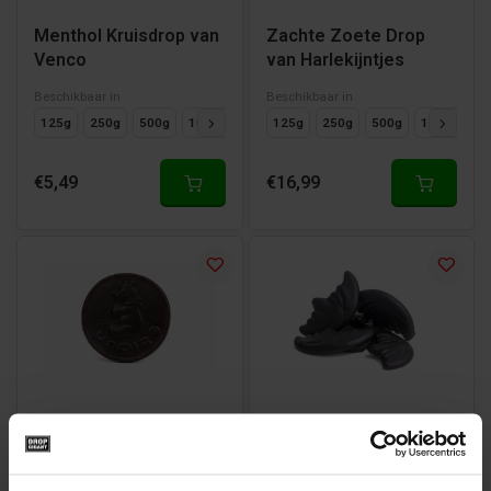
Menthol Kruisdrop van
Zachte Zoete Drop
Venco
van Harlekijntjes
Beschikbaar in
Beschikbaar in
125g
250g
500g
1000g
125g
250g
500g
1000g
€5,49
€16,99
Drop Medailles van
Halve Maantjes van
Haribo
Haribo
Beschikbaar in
Beschikbaar in