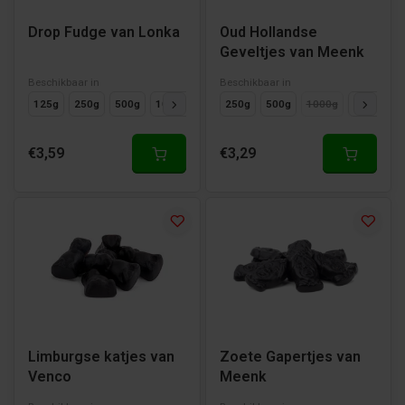
Drop Fudge van Lonka
Oud Hollandse
Geveltjes van Meenk
Beschikbaar in
Beschikbaar in
125g
250g
500g
1000g
250g
500g
1000g
125g
€3,59
€3,29
Limburgse katjes van
Zoete Gapertjes van
Venco
Meenk