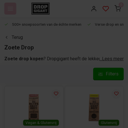
0
500+ snoepsoorten van de échte merken
Verse drop en snoep
Terug
Zoete Drop
Zoete drop kopen
? Dropgigant heeft de lekkerste zoete
...Lees meer
dropjes in het assortiment. Sommige zoete drop is gezoet
met suiker, andere met een zoetstof. Hoe dan ook, deze
Filters
drop is zoet. Wil je onze zoete drop bestellen? Op
werkdagen voor 15:00 besteld is vandaag verzonden!
Vegan & Glutenvrij
Glutenvrij