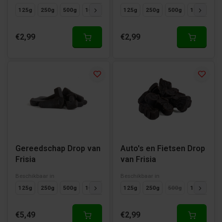
125g
250g
500g
1000g
125g
250g
500g
1000g
€2,99
€2,99
Gereedschap Drop van
Auto's en Fietsen Drop
Frisia
van Frisia
Beschikbaar in
Beschikbaar in
125g
250g
500g
1000g
125g
250g
500g
1000g
€5,49
€2,99