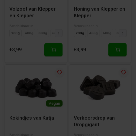
Volzoet van Klepper
Honing van Klepper en
en Klepper
Klepper
Beschikbaar in
Beschikbaar in
200g
400g
800g
600g
Cadeaupakket
200g
400g
600g
800g
Cad
€3,99
€3,99
Vegan
Kokindjes van Katja
Verkeersdrop van
Dropgigant
Beschikbaar in
Beschikbaar in