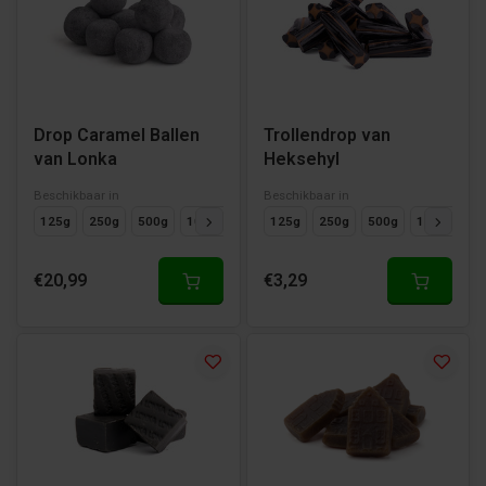
Drop Caramel Ballen
Trollendrop van
van Lonka
Heksehyl
Beschikbaar in
Beschikbaar in
125g
250g
500g
1000g
125g
250g
500g
1000g
€20,99
€3,29