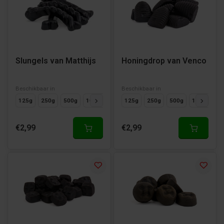
Slungels van Matthijs
Honingdrop van Venco
Beschikbaar in
Beschikbaar in
125g
250g
500g
1000g
125g
250g
500g
1000g
€2,99
€2,99