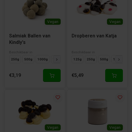
Vegan
Vegan
Salmiak Ballen van
Dropberen van Katja
Kindly's
Beschikbaar in
Beschikbaar in
250g
500g
1000g
125g
125g
250g
500g
1000g
€3,19
€5,49
Vegan
Vegan