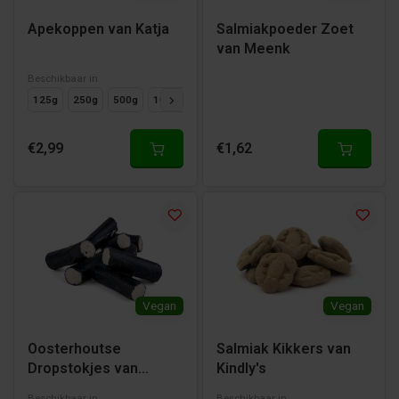
Apekoppen van Katja
Salmiakpoeder Zoet
van Meenk
Beschikbaar in
125g
250g
500g
1000g
€2,99
€1,62
Vegan
Vegan
Oosterhoutse
Salmiak Kikkers van
Dropstokjes van
Kindly's
Holland Foodz
Beschikbaar in
Beschikbaar in