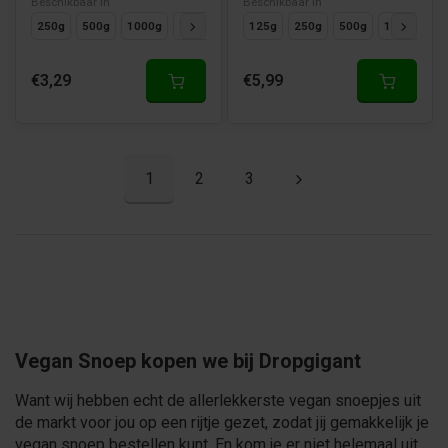
Beschikbaar in
Beschikbaar in
250g
500g
1000g
125g
125g
250g
500g
1000g
€3,29
€5,99
1
2
3
Vegan Snoep kopen we bij Dropgigant
Want wij hebben echt de allerlekkerste vegan snoepjes uit
de markt voor jou op een rijtje gezet, zodat jij gemakkelijk je
vegan snoep bestellen kunt. En kom je er niet helemaal uit,