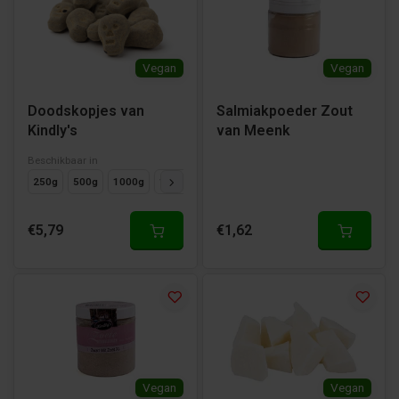
Vegan
Vegan
Doodskopjes van
Salmiakpoeder Zout
Kindly's
van Meenk
Beschikbaar in
250g
500g
1000g
125g
€5,79
€1,62
Vegan
Vegan