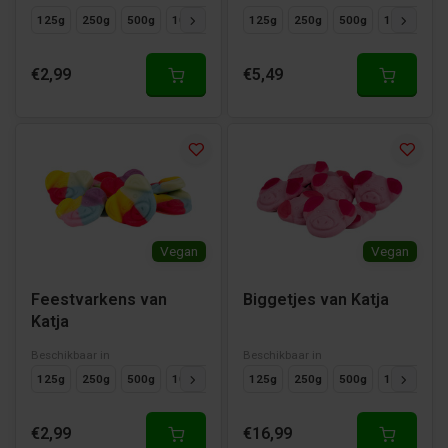
125g
250g
500g
1000g
125g
250g
500g
1000g
€2,99
€5,49
Vegan
Vegan
Feestvarkens van
Biggetjes van Katja
Katja
Beschikbaar in
Beschikbaar in
125g
250g
500g
1000g
125g
250g
500g
1000g
€2,99
€16,99