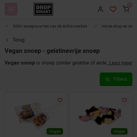
0
500+ snoepsoorten van de échte merken
Verse drop en snoep
Terug
Vegan snoep - gelatinevrije snoep
Vegan snoep
is snoep zonder gelatine of andere dierlijke
...Lees meer
ingrediënten. Goed voor je dieet, en voor de planeet! Vaak
is er in plaats van gelatine een ander geleermiddel gebruikt,
Filters
bijvoorbeeld pectine. Veggie snoep of Vegetarische
snoepjes, wij hebben het allemaal. Voor ieder wat wils! Bij
Dropgigant bestel je jouw favoriete vegan snoep!
Vegan
Vegan