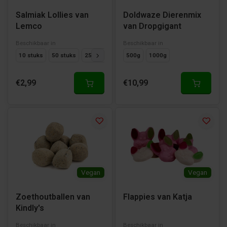
Salmiak Lollies van
Doldwaze Dierenmix
Lemco
van Dropgigant
Beschikbaar in
Beschikbaar in
10 stuks
50 stuks
25 stuks
500g
1000g
€2,99
€10,99
Vegan
Vegan
Zoethoutballen van
Flappies van Katja
Kindly's
Beschikbaar in
Beschikbaar in