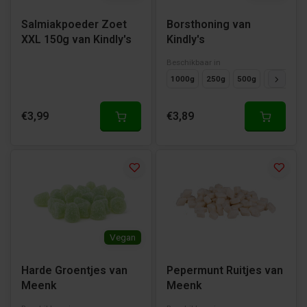
Salmiakpoeder Zoet
Borsthoning van
XXL 150g van Kindly's
Kindly's
Beschikbaar in
1000g
250g
500g
125g
€3,99
€3,89
Vegan
Harde Groentjes van
Pepermunt Ruitjes van
Meenk
Meenk