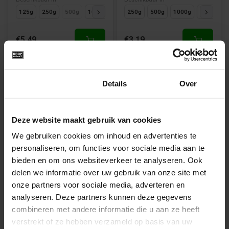
125g
250g
500g
1000g
250g
500g
1000g
125g
€5,49
€3,19
Toestemming
Details
Over
Deze website maakt gebruik van cookies
Vegan
Vegan
We gebruiken cookies om inhoud en advertenties te
personaliseren, om functies voor sociale media aan te
Rocket Balls Salmiak
Salty Ovals Toffee van
bieden en om ons websiteverkeer te analyseren. Ook
van Frisia
Bubs
delen we informatie over uw gebruik van onze site met
Beschikbaar in
Beschikbaar in
onze partners voor sociale media, adverteren en
125g
250g
500g
1000g
125g
250g
500g
1000g
analyseren. Deze partners kunnen deze gegevens
combineren met andere informatie die u aan ze heeft
verstrekt of ze hebben verzameld op basis van uw
€3,19
€4,99