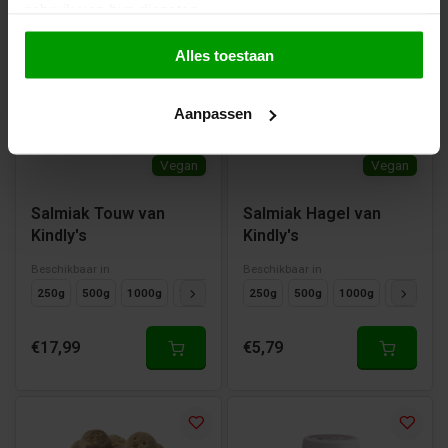
gebruik van hun diensten.
Alles toestaan
Aanpassen
Vegan
Vegan
Salmiak Touw van
Salmiak Hagel van
Kindly's
Kindly's
Beschikbaar in
Beschikbaar in
250g
500g
1000g
125g
250g
500g
1000g
125g
€17,99
€5,79