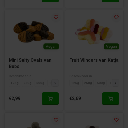
Vegan
Vegan
Mini Salty Ovals van
Fruit Vlinders van Katja
Bubs
Beschikbaar in
Beschikbaar in
125g
250g
500g
1000g
125g
250g
500g
1000g
€2,99
€2,69