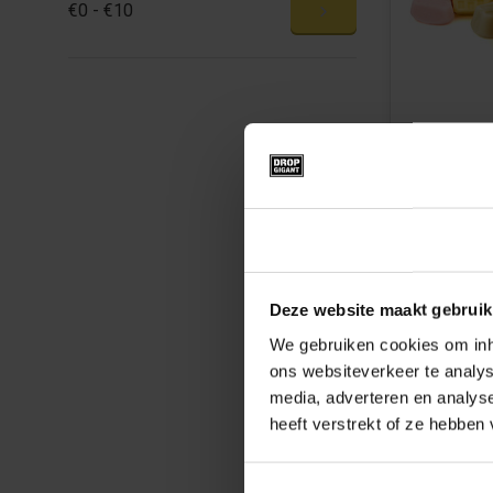
€0 - €10
Figuursch
Schuttela
Beschikbaar i
125g
250
Toestemming
€5,79
Deze website maakt gebruik
We gebruiken cookies om inho
ons websiteverkeer te analys
media, adverteren en analys
heeft verstrekt of ze hebben