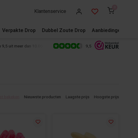
0
Klantenservice
Verpakte Drop
Dubbel Zoute Drop
Aanbiedingen
Blo
9,5
 9,5 uit meer dan 10.000+ reviews!
500+ snoepsoorten van de écht
st bekeken
Nieuwste producten
Laagste prijs
Hoogste prijs