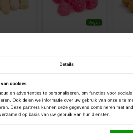
Vegan
uim van
Framboosjes van
Havers
ar
Schuttelaar
Schutt
n
Beschikbaar in
Beschikba
g
500g
1000g
125g
250g
500g
1000g
125g
Details
€5,79
€3,19
 van cookies
ud en advertenties te personaliseren, om functies voor social
eren. Ook delen we informatie over uw gebruik van onze site me
eren. Deze partners kunnen deze gegevens combineren met ande
 verzameld op basis van uw gebruik van hun diensten.