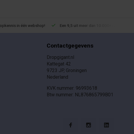
ropkennis in één webshop!
Een 9,5 uit meer dan 10.000+ reviews!
Contactgegevens
Dropgigant.nl
Kattegat 42
9723 JP, Groningen
Nederland
KVK nummer: 96993618
Btw nummer: NL876865799B01