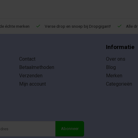
de échte merken
Verse drop en snoep bij Dropgigant!
Alle d
Informatie
Contact
Over ons
Betaalmethoden
Blog
Verzenden
Merken
Mijn account
Categorieën
Abonneer