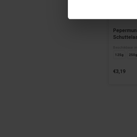
Pepermunt
Schuttela
Beschikbaar i
125g
250
€3,19