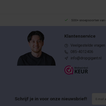
Een 9,5 uit meer dan 10.000+ reviews!
500+ snoepsoorten van 
Klantenservice
Veelgestelde vragen
085-4012406
info@dropgigant.nl
Schrijf je in voor onze nieuwsbrief!