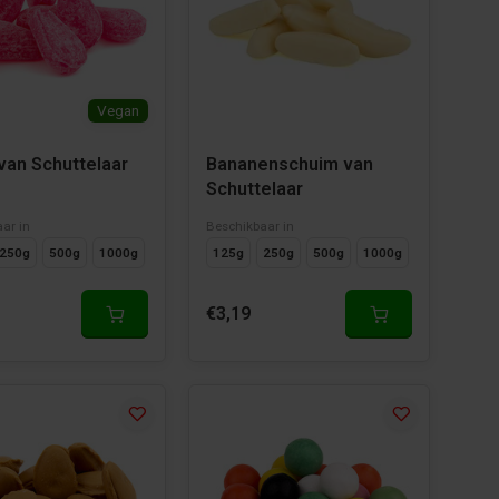
Vegan
van Schuttelaar
Bananenschuim van
Schuttelaar
ar in
Beschikbaar in
250g
500g
1000g
125g
250g
500g
1000g
€3,19