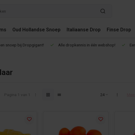
ums
Oud Hollandse Snoep
Italiaanse Drop
Finse Drop
en snoep bij Dropgigant!
Alle dropkennis in één webshop!
Een
laar
Pagina 1 van 1
Mee