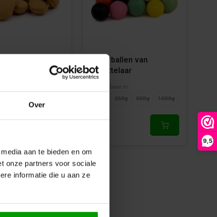
tro van
Toverballen van
elaar
Schuttelaar
ar in
Beschikbaar in
250g
500g
1000g
125g
250g
500g
1000g
Over
€6,99
9,5
e media aan te bieden en om
t onze partners voor sociale
re informatie die u aan ze