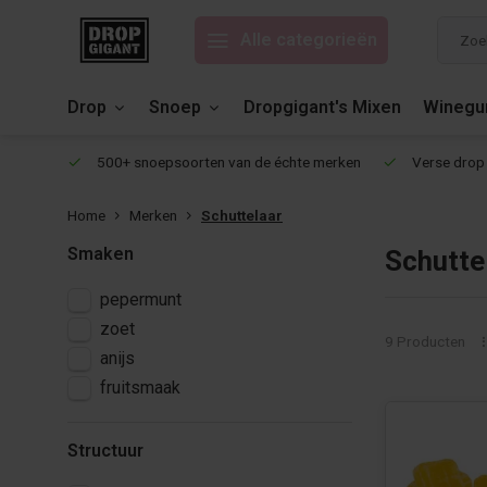
Alle categorieën
Drop
Snoep
Dropgigant's Mixen
Wineg
eviews!
500+ snoepsoorten van de échte merken
Verse drop 
Home
Merken
Schuttelaar
Smaken
Schutte
pepermunt
zoet
9 Producten
anijs
fruitsmaak
Structuur