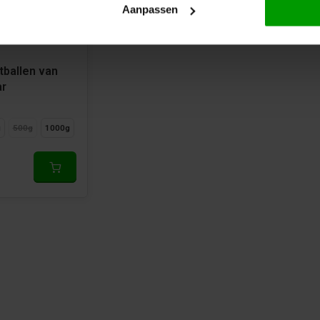
Aanpassen
ballen van
ar
n
g
500g
1000g