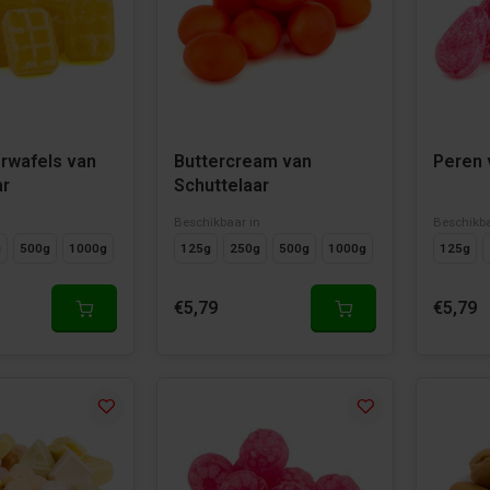
rwafels van
Buttercream van
Peren 
ar
Schuttelaar
n
Beschikbaar in
Beschikba
g
500g
1000g
125g
250g
500g
1000g
125g
€5,79
€5,79