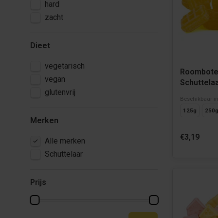
hard
zacht
Dieet
vegetarisch
Roombote
vegan
Schuttela
glutenvrij
Beschikbaar i
125g
250
Merken
€3,19
Alle merken
Schuttelaar
Prijs