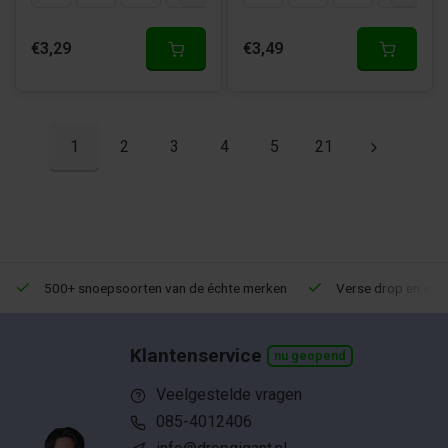
€3,29
€3,49
1
2
3
4
5
21
500+ snoepsoorten van de échte merken
Verse drop en snoe
Klantenservice
nu geopend
Veelgestelde vragen
085-4012406