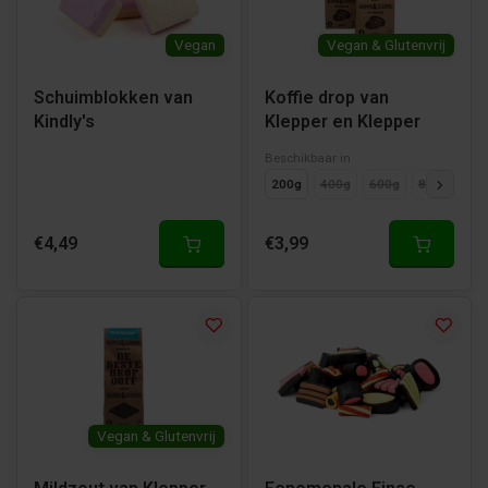
Vegan
Vegan & Glutenvrij
Schuimblokken van
Koffie drop van
Kindly's
Klepper en Klepper
Beschikbaar in
200g
400g
600g
800g
Cad
€4,49
€3,99
Vegan & Glutenvrij