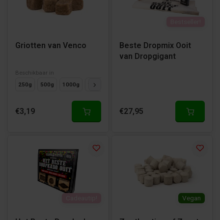
Bestseller!
Griotten van Venco
Beste Dropmix Ooit
van Dropgigant
Beschikbaar in
250g
500g
1000g
125g
€3,19
€27,95
Cadeautip!
Vegan