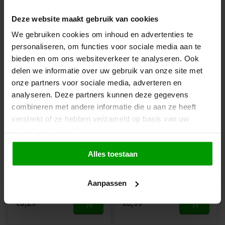
Deze website maakt gebruik van cookies
€3,19
€4,99
We gebruiken cookies om inhoud en advertenties te
personaliseren, om functies voor sociale media aan te
bieden en om ons websiteverkeer te analyseren. Ook
delen we informatie over uw gebruik van onze site met
onze partners voor sociale media, adverteren en
analyseren. Deze partners kunnen deze gegevens
combineren met andere informatie die u aan ze heeft
verstrekt of ze hebben verzameld op basis van uw
gebruik van hun diensten.
Nougat van Nappo
Candyman Salmiak
"Original Zartbitter"
Knotsen van
Alles toestaan
Candyman
Beschikbaar in
Beschikbaar in
125g
250g
500g
1000g
10 stuks
50 stuks
25 Stuks
Aanpassen
€5,29
€3,99