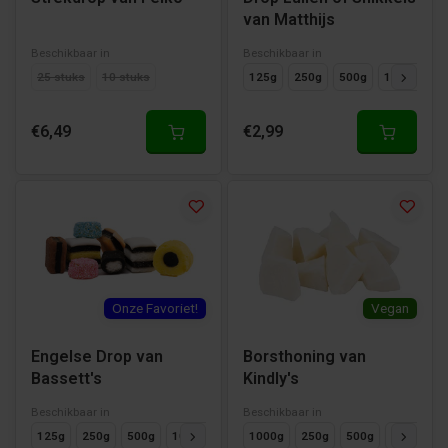
van Matthijs
Beschikbaar in
Beschikbaar in
25 stuks
10 stuks
125g
250g
500g
1000g
€6,49
€2,99
Onze Favoriet!
Vegan
Engelse Drop van
Borsthoning van
Bassett's
Kindly's
Beschikbaar in
Beschikbaar in
125g
250g
500g
1000g
1000g
250g
500g
125g