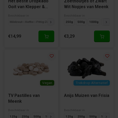
Het Beste Dropkado
Zoethoutjes of Zwart
Ooit van Klepper &
Wit Nopjes van Meenk
Klepper
Beschikbaar in
Beschikbaar in
Mildzout - Koffie - Pittig Zout
Koffie - Honing - Volzoet
250g
500g
1000g
Koffie - Pittig 
125g
€14,99
€3,29
Vegan
Trekdrop Alternatief
TV Pastilles van
Anijs Muizen van Frisia
Meenk
Beschikbaar in
Beschikbaar in
125g
250g
500g
1000g
125g
250g
500g
1000g