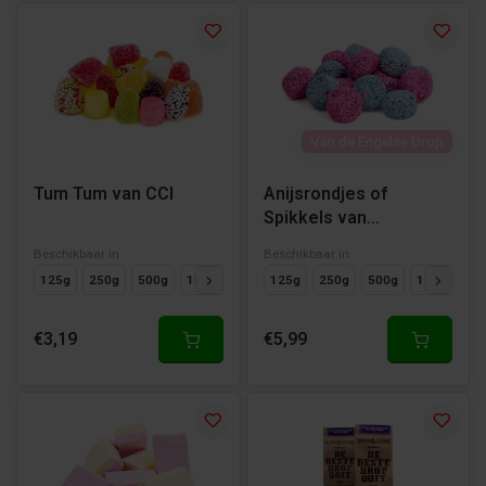
Van de Engelse Drop
Tum Tum van CCI
Anijsrondjes of
Spikkels van
Dropgigant
Beschikbaar in
Beschikbaar in
125g
250g
500g
1000g
125g
250g
500g
1000g
€3,19
€5,99