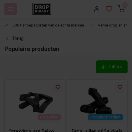
0
500+ snoepsoorten van de échte merken
Verse drop en snoep
Terug
Populaire producten
Filters
Bestseller!
Populair Product
Strekdrop van Felko
Drop Lullen of Snikkels