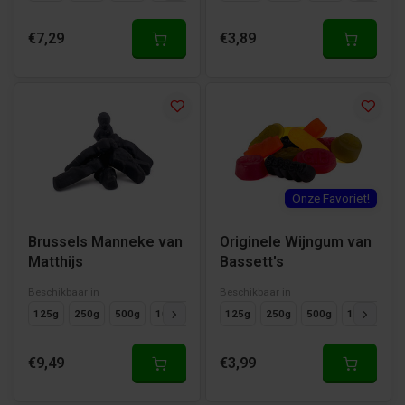
€7,29
€3,89
Onze Favoriet!
Brussels Manneke van
Originele Wijngum van
Matthijs
Bassett's
Beschikbaar in
Beschikbaar in
125g
250g
500g
1000g
125g
250g
500g
1000g
€9,49
€3,99