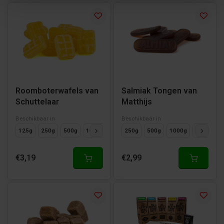
Roomboterwafels van
Salmiak Tongen van
Schuttelaar
Matthijs
Beschikbaar in
Beschikbaar in
125g
250g
500g
1000g
250g
500g
1000g
125g
€3,19
€2,99