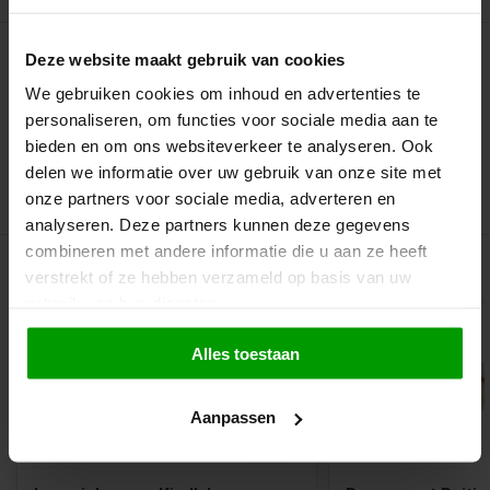
Deze website maakt gebruik van cookies
We gebruiken cookies om inhoud en advertenties te
Klein van stuk
personaliseren, om functies voor sociale media aan te
Hevige pepermuntsmaak
bieden en om ons websiteverkeer te analyseren. Ook
delen we informatie over uw gebruik van onze site met
Gaat snel op
onze partners voor sociale media, adverteren en
analyseren. Deze partners kunnen deze gegevens
combineren met andere informatie die u aan ze heeft
Gerelateerde producten
verstrekt of ze hebben verzameld op basis van uw
gebruik van hun diensten.
Alles toestaan
Aanpassen
Vegan