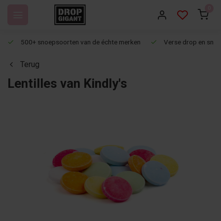
0
500+ snoepsoorten van de échte merken
Verse drop en snoep
Terug
Lentilles van Kindly's