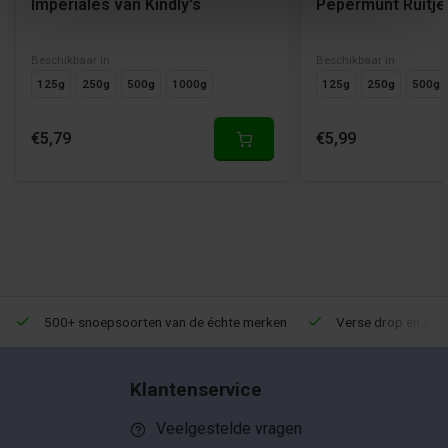
Imperiales van Kindly's
Pepermunt Ruitj
Beschikbaar in
Beschikbaar in
125g
250g
500g
1000g
125g
250g
500g
€5,79
€5,99
500+ snoepsoorten van de échte merken
Verse drop en snoe
Klantenservice
Veelgestelde vragen