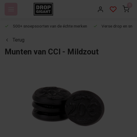
0
500+ snoepsoorten van de échte merken
Verse drop en snoep
Terug
Munten van CCI - Mildzout