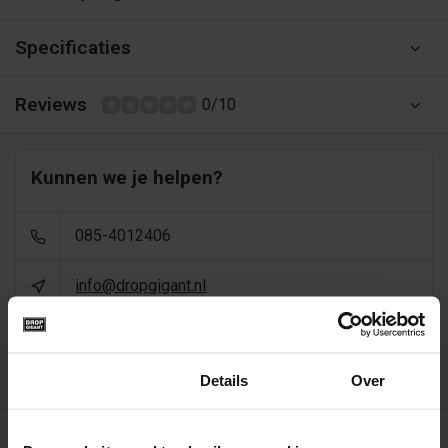
Specificaties
Reviews
0/10
Kunnen we je helpen?
085-4012406
info@dropgigant.nl
9356
reviews - gem. 9,5 via
Toestemming
Details
Over
Recent bekeken