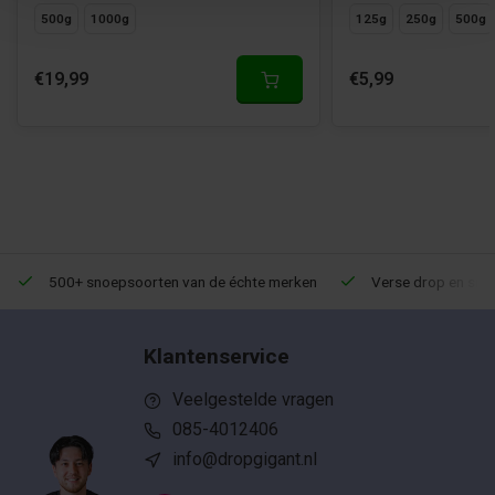
500g
1000g
125g
250g
500g
€19,99
€5,99
500+ snoepsoorten van de échte merken
Verse drop en snoe
Klantenservice
Veelgestelde vragen
085-4012406
info@dropgigant.nl