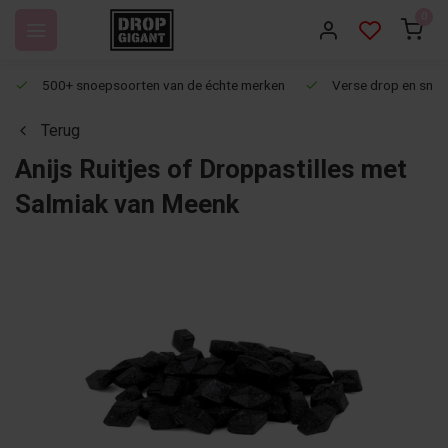
0
500+ snoepsoorten van de échte merken
Verse drop en snoep
Terug
Anijs Ruitjes of Droppastilles met
Salmiak van Meenk