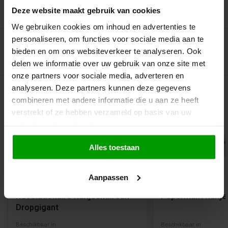
Deze website maakt gebruik van cookies
Recent bekeken
We gebruiken cookies om inhoud en advertenties te
personaliseren, om functies voor sociale media aan te
bieden en om ons websiteverkeer te analyseren. Ook
delen we informatie over uw gebruik van onze site met
onze partners voor sociale media, adverteren en
analyseren. Deze partners kunnen deze gegevens
Gerelateerde producten
combineren met andere informatie die u aan ze heeft
verstrekt of ze hebben verzameld op basis van uw
gebruik van hun diensten.
Alles toestaan
Aanpassen
Revolutionaire Ruitjesmix van
Pepermunt Ruitj
Dropgigant
Beschikbaar in
Beschikbaar in