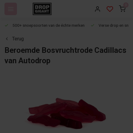
0
500+ snoepsoorten van de échte merken
Verse drop en snoep
Terug
Beroemde Bosvruchtrode Cadillacs
van Autodrop