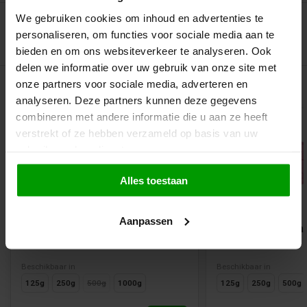
We gebruiken cookies om inhoud en advertenties te
personaliseren, om functies voor sociale media aan te
bieden en om ons websiteverkeer te analyseren. Ook
delen we informatie over uw gebruik van onze site met
Gerelateerde producten
onze partners voor sociale media, adverteren en
analyseren. Deze partners kunnen deze gegevens
combineren met andere informatie die u aan ze heeft
verstrekt of ze hebben verzameld op basis van uw
gebruik van hun diensten.
Alles toestaan
Aanpassen
Auto's en Fietsen Drop van
Biggetjes van Kat
Frisia
Beschikbaar in
Beschikbaar in
125g
250g
500g
1000g
125g
250g
500g