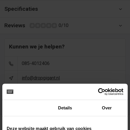
Specificaties
Reviews
0/10
Kunnen we je helpen?
085-4012406
info@dropgigant.nl
9356
reviews - gem. 9,5 via
Toestemming
Details
Over
Recent bekeken
Deze website maakt gebruik van cookies