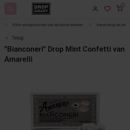
0
500+ snoepsoorten van de échte merken
Verse drop en snoep
Terug
"Bianconeri" Drop Mint Confetti van
Amarelli