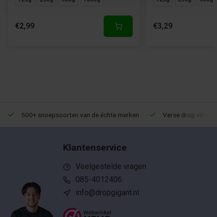
€2,99
€3,29
500+ snoepsoorten van de échte merken
Verse drop en snoe
Klantenservice
Veelgestelde vragen
085-4012406
info@dropgigant.nl