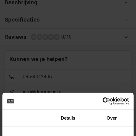
Beschrijving
Specificaties
Reviews
0/10
Kunnen we je helpen?
085-4012406
info@dropgigant.nl
9356
reviews - gem. 9,5 via
Toestemming
Details
Over