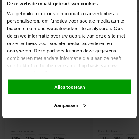
Recent bekeken
Deze website maakt gebruik van cookies
We gebruiken cookies om inhoud en advertenties te
personaliseren, om functies voor sociale media aan te
bieden en om ons websiteverkeer te analyseren. Ook
delen we informatie over uw gebruik van onze site met
onze partners voor sociale media, adverteren en
Gerelateerde producten
analyseren. Deze partners kunnen deze gegevens
combineren met andere informatie die u aan ze heeft
verstrekt of ze hebben verzameld op basis van uw
gebruik van hun diensten.
Alles toestaan
Aanpassen
Schoolkrijt Drop Wit van Venco
Heksehyl Mint va
Beschikbaar in
Beschikbaar in
125g
250g
500g
1000g
125g
250g
500g