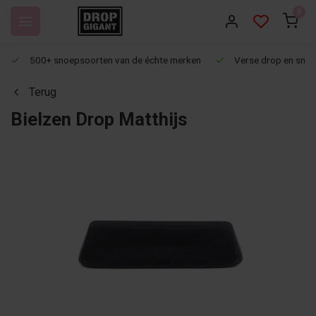
0
500+ snoepsoorten van de échte merken
Verse drop en snoep
Terug
Bielzen Drop Matthijs