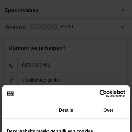
Specificaties
Reviews
9.2/10
Kunnen we je helpen?
085-4012406
info@dropgigant.nl
9356
reviews - gem. 9,5 via
Toestemming
Details
Over
Recent bekeken
Deze website maakt gebruik van cookies