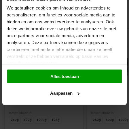
We gebruiken cookies om inhoud en advertenties te
personaliseren, om functies voor sociale media aan te
bieden en om ons websiteverkeer te analyseren. Ook
delen we informatie over uw gebruik van onze site met
onze partners voor sociale media, adverteren en
Gerelateerde producten
analyseren. Deze partners kunnen deze gegevens
combineren met andere informatie die u aan ze heeft
verstrekt of ze hebben verzameld op basis van uw
gebruik van hun diensten.
Alles toestaan
Suikervrij
Aanpassen
Dropbolletjes van de Bron
Heksendrop van 
Beschikbaar in
Beschikbaar in
250g
500g
1000g
125g
250g
500g
1000g