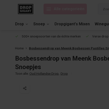
Alle categorieën
Drop
Snoep
Dropgigant's Mixen
Wineg
eviews!
500+ snoepsoorten van de échte merken
Verse drop 
Home
Bosbessendrop van Meenk Bosbessen Pastilles S
Bosbessendrop van Meenk Bosbe
Snoepjes
Toon alle:
Oud Hollandse Drop
,
Drop