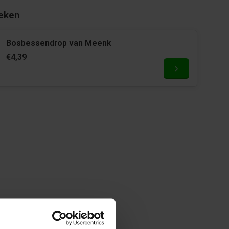
eken
Bosbessendrop van Meenk
€4,39