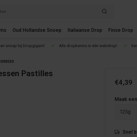
ums
Oud Hollandse Snoep
Italiaanse Drop
Finse Drop
en snoep bij Dropgigant!
Alle dropkennis in één webshop!
Een
noepjes
ssen Pastilles
€4,39
Maak een
125g
Snel 