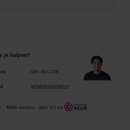
 je helpen?
ons
085-4012406
il
info@dropgigant.nl
9356
reviews - gem. 9,5 via