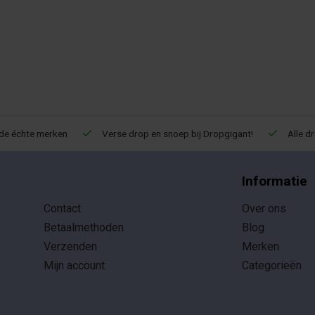
de échte merken
Verse drop en snoep bij Dropgigant!
Alle d
Informatie
Contact
Over ons
Betaalmethoden
Blog
Verzenden
Merken
Mijn account
Categorieën