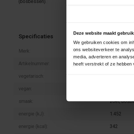
(bosbessen).
Toestemming
Deze website maakt gebruik
Specificaties
We gebruiken cookies om inho
ons websiteverkeer te analys
Merk:
Meenk
media, adverteren en analys
Artikelnummer:
H.09.8
heeft verstrekt of ze hebben
vegetarisch:
nee
vegan:
nee
smaak:
zoet, bosb
energie (kJ):
1.452
energie (kcal):
342