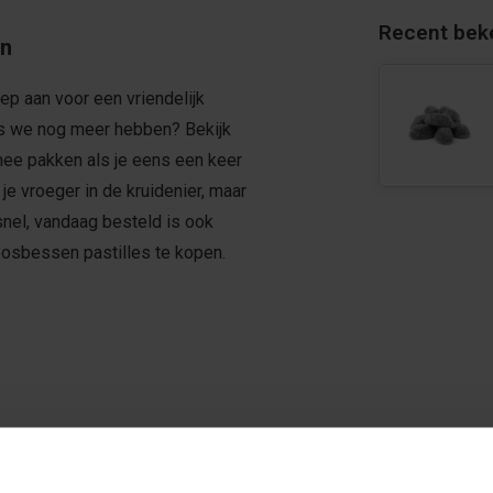
Recent bek
en
ep aan voor een vriendelijk
jes we nog meer hebben? Bekijk
mee pakken als je eens een keer
e vroeger in de kruidenier, maar
snel, vandaag besteld is ook
osbessen pastilles te kopen.
latine, 3% geconcentreerde
120), natuurlijk aroma