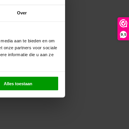
Over
9,5
e media aan te bieden en om
t onze partners voor sociale
re informatie die u aan ze
Alles toestaan