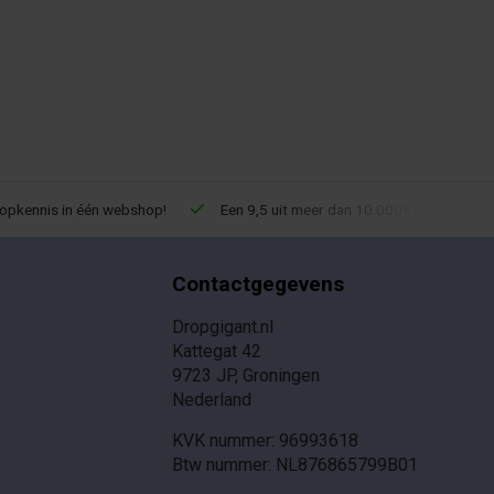
ropkennis in één webshop!
Een 9,5 uit meer dan 10.000+ reviews!
Contactgegevens
Dropgigant.nl
Kattegat 42
9723 JP, Groningen
Nederland
KVK nummer: 96993618
Btw nummer: NL876865799B01