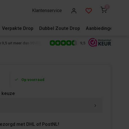
0
Klantenservice
Verpakte Drop
Dubbel Zoute Drop
Aanbiedingen
Blo
9,5
 9,5 uit meer dan 10.000+ reviews!
500+ snoepsoorten van de écht
Op voorraad
 keuze
bezorgd met DHL of PostNL!