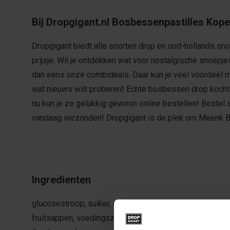
Bij Dropgigant.nl Bosbessenpastilles Kop
Dropgigant biedt alle soorten drop en oud-hollands sno
prijsje. Wil je ontdekken wat voor nostalgische snoep
dan eens onze combideals. Daar kun je veel voordeel 
wat nieuws wilt proberen! Echte bosbessen drop kocht j
nu kun je ze gelukkig gewoon online bestellen! Bestel 
vandaag verzonden! Dropgigant is de plek om Meenk B
Ingredienten
glucosestroop, suiker, gemodificeerd maiszetmeel, ge
fruitsappen, voedingszuur (E330), kleurstoffen (E153, E