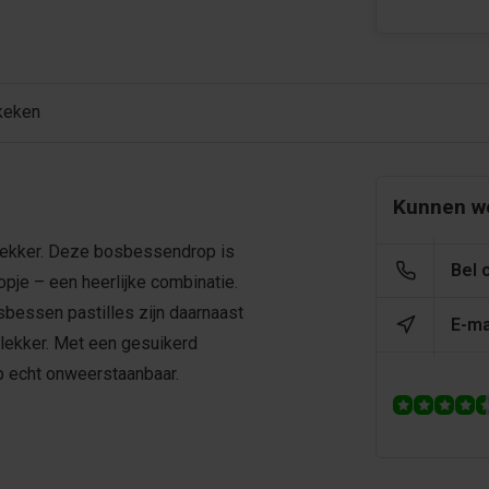
keken
Kunnen we
lekker. Deze bosbessendrop is
Bel 
pje – een heerlijke combinatie.
sbessen pastilles zijn daarnaast
E-ma
g lekker. Met een gesuikerd
p echt onweerstaanbaar.