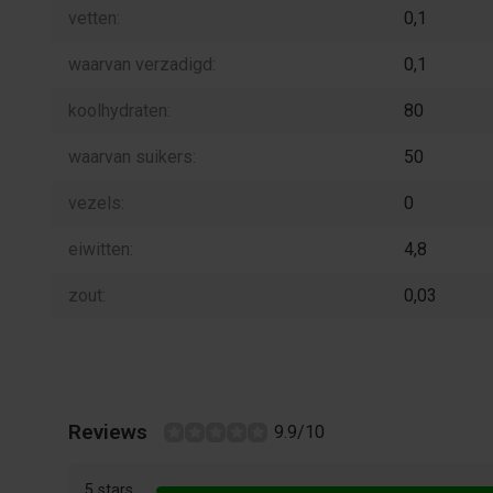
vetten:
0,1
waarvan verzadigd:
0,1
koolhydraten:
80
waarvan suikers:
50
vezels:
0
eiwitten:
4,8
zout:
0,03
Reviews
9.9/10
5 stars