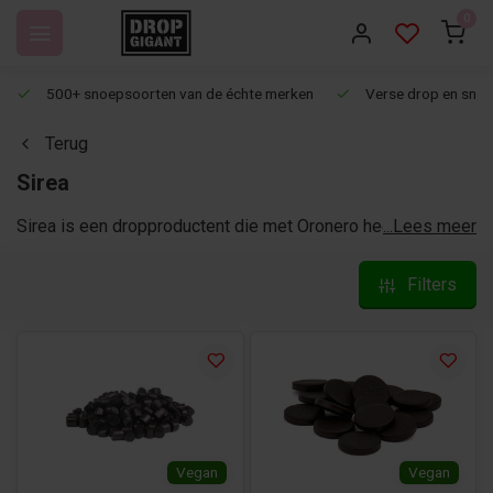
0
500+ snoepsoorten van de échte merken
Verse drop en snoep
Terug
Sirea
Sirea is een dropproductent die met Oronero heerlijke
...Lees meer
laurierdrop over de hele wereld verkoopt. In 1984 opgericht,
gespecialiseerd in de productie van drop. Aan elk
Filters
onderdeel van het productieproces wordt aandacht
besteed: van de productie in de fabriek tot de grondstoffen
en de verpakkingsmaterialen. Door de meer dan 37 jaar
ervaring kunnen ze veel verschillende dropsoorten maken.
Binnenkort meer!
Vegan
Vegan