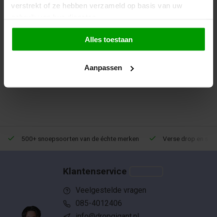
verstrekt of ze hebben verzameld op basis van uw
gebruik van hun diensten.
Alles toestaan
1
Aanpassen
500+ snoepsoorten van de échte merken
Verse drop en snoe
Klantenservice
Veelgestelde vragen
085-4012406
info@dropgigant.nl