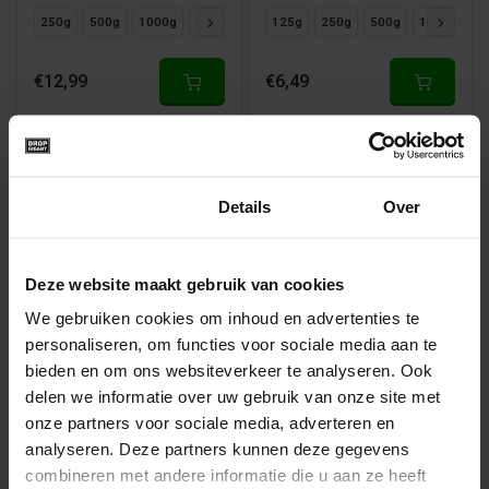
250g
500g
1000g
125g
125g
250g
500g
1000g
€12,99
€6,49
Toestemming
Details
Over
Vegan
Vegan
Deze website maakt gebruik van cookies
We gebruiken cookies om inhoud en advertenties te
Cachou Naturel van
Cachou Menthol van
personaliseren, om functies voor sociale media aan te
Sirea
Sirea
bieden en om ons websiteverkeer te analyseren. Ook
Beschikbaar in
Beschikbaar in
delen we informatie over uw gebruik van onze site met
125g
250g
500g
1000g
125g
250g
500g
1000g
onze partners voor sociale media, adverteren en
analyseren. Deze partners kunnen deze gegevens
€6,49
€6,49
combineren met andere informatie die u aan ze heeft