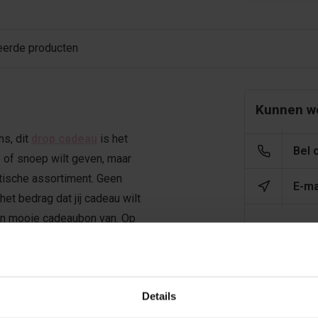
eerde producten
Kunnen we
s, dit
drop cadeau
is het
Bel 
p of snoep wilt geven, maar
tische assortiment. Geen
E-ma
et bedrag dat jij cadeau wilt
een mooie cadeaubon van. Op
 stoppen een paar munten en een
velop. Waar wacht je nog op,
Details
Recent bek