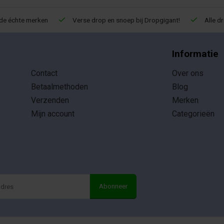
de échte merken
Verse drop en snoep bij Dropgigant!
Alle d
Informatie
Contact
Over ons
Betaalmethoden
Blog
Verzenden
Merken
Mijn account
Categorieën
Abonneer