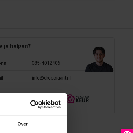
 je helpen?
ons
085-4012406
il
info@dropgigant.nl
9356
reviews - gem. 9,5 via
Over
eken