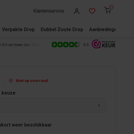
0
Klantenservice
Verpakte Drop
Dubbel Zoute Drop
Aanbiedingen
Blo
9,5
 9,5 uit meer dan 10.000+ reviews!
500+ snoepsoorten van de écht
Niet op voorraad
 keuze
nkort weer beschikbaar