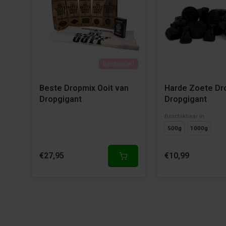
Bestseller!
Beste Dropmix Ooit van
Harde Zoete Dr
Dropgigant
Dropgigant
Beschikbaar in
500g
1000g
€27,95
€10,99