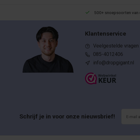
Een 9,5 uit meer dan 10.000+ reviews!
500+ snoepsoorten van 
Klantenservice
Veelgestelde vragen
085-4012406
info@dropgigant.nl
Schrijf je in voor onze nieuwsbrief!