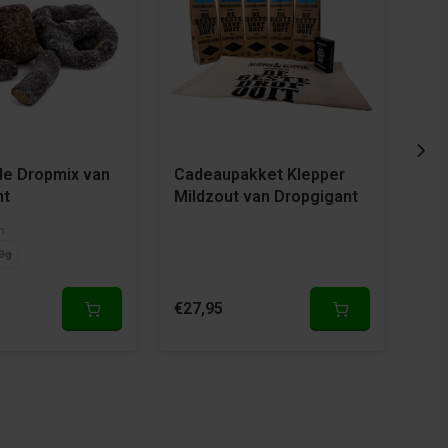
de Dropmix van
Cadeaupakket Klepper
Cad
nt
Mildzout van Dropgigant
Hon
n
0g
€27,95
€27