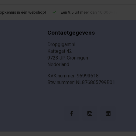
ropkennis in één webshop!
Een 9,5 uit meer dan 10.000+ reviews!
Contactgegevens
Dropgigant.nl
Kattegat 42
9723 JP, Groningen
Nederland
KVK nummer: 96993618
Btw nummer: NL876865799B01