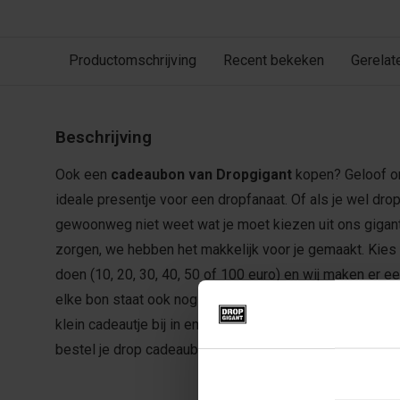
Productomschrijving
Recent bekeken
Gerelat
Beschrijving
Ook een
cadeaubon van Dropgigant
kopen? Geloof on
ideale presentje voor een dropfanaat. Of als je wel dro
gewoonweg niet weet wat je moet kiezen uit ons gigan
zorgen, we hebben het makkelijk voor je gemaakt. Kies h
doen (10, 20, 30, 40, 50 of 100 euro) en wij maken er 
elke bon staat ook nog een leuk weetje over drop! Wij
klein cadeautje bij in en versturen hem in een mooie en
bestel je drop cadeaubon vandaag nog!
Toestemming