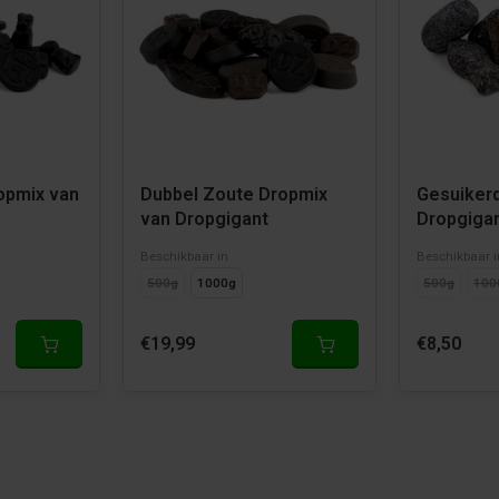
opmix van
Dubbel Zoute Dropmix
Gesuiker
van Dropgigant
Dropgiga
Beschikbaar in
Beschikbaar i
500g
1000g
500g
100
€19,99
€8,50