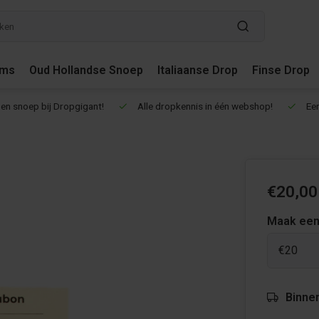
ums
Oud Hollandse Snoep
Italiaanse Drop
Finse Drop
en snoep bij Dropgigant!
Alle dropkennis in één webshop!
Een
€20,00
Maak een
€20
Binne