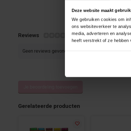
Deze website maakt gebruik
We gebruiken cookies om inho
ons websiteverkeer te analys
media, adverteren en analys
Reviews
0/10
heeft verstrekt of ze hebben
Geen reviews gevonden
Je beoordeling toevoegen
Gerelateerde producten