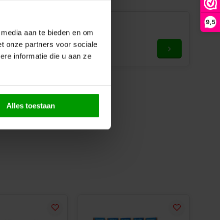
9,5
Cadeaubon van Dropgigant
e media aan te bieden en om
€10,00
t onze partners voor sociale
re informatie die u aan ze
Alles toestaan