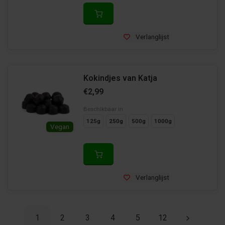
Verlanglijst
Kokindjes van Katja
€2,99
Beschikbaar in
125g
250g
500g
1000g
Vegan
Verlanglijst
1
2
3
4
5
12