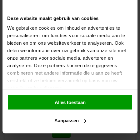
€2,99
Beschikbaar in
Deze website maakt gebruik van cookies
125g
250g
500g
1000g
We gebruiken cookies om inhoud en advertenties te
personaliseren, om functies voor sociale media aan te
bieden en om ons websiteverkeer te analyseren. Ook
delen we informatie over uw gebruik van onze site met
onze partners voor sociale media, adverteren en
Verlanglijst
analyseren. Deze partners kunnen deze gegevens
combineren met andere informatie die u aan ze heeft
verstrekt of ze hebben verzameld op basis van uw
Kritzli van Haribo
gebruik van hun diensten.
€2,99
Alles toestaan
Beschikbaar in
125g
250g
500g
1000g
Aanpassen