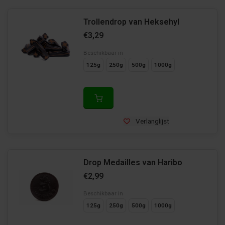
Trollendrop van Heksehyl
€3,29
Beschikbaar in
125g
250g
500g
1000g
Verlanglijst
Drop Medailles van Haribo
€2,99
Beschikbaar in
125g
250g
500g
1000g