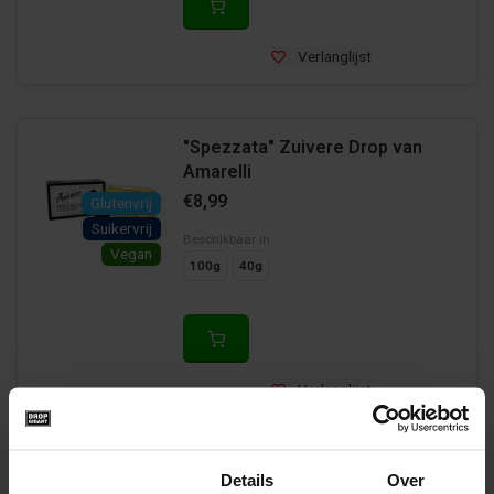
Verlanglijst
"Spezzata" Zuivere Drop van
Amarelli
€8,99
Glutenvrij
Suikervrij
Beschikbaar in
Vegan
100g
40g
Verlanglijst
Toestemming
Details
Over
Halve Maantjes van Haribo