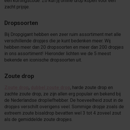
een kortingscode. Zo kun jij online drop kopen voor een
zacht prijsje.
Dropsoorten
Bij Dropgigant hebben een zeer ruim assortiment met alle
verschillende dropjes die je kunt bedenken meer. Wij
hebben meer dan 20 dropsoorten en meer dan 200 dropjes
in ons assortiment! Hieronder lichten we de 5 meest
bekende en iconische dropsoorten uit.
Zoute drop
Zoute drop
,
dubbel zoute drop
, harde zoute drop en
zachte zoute drop, ze zijn allen erg populair en bekend bij
de Nederlandse dropliefhebber. De hoeveelheid zout in de
dropjes verschilt overigens veel. Sommige dropje zoals de
extreem zoute bisaldrop bevatten wel 3 tot 4 zoveel zout
als de gemiddelde zoute dropjes.