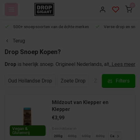
0
500+ snoepsoorten van de échte merken
Verse drop en snoep
Terug
Drop Snoep Kopen?
Drop
is heerlijk snoep. Origineel Nederlands, altijd lekker.
...Lees meer
Ging je vroeger ook drop kopen bij de Drogist? Dan herken
je vast de losse schepdrop die voor je in een zakje werd
Oud Hollandse Drop
Zoete Drop
Zoute Drop
Filters
Honin
geschept. Zo doet Dropgigant het ook! Hier bestellen we
de lekkerste dropjes online.
Mildzout van Klepper en
Klepper
€3,99
Vegan &
Beschikbaar in
Glutenvrij
200g
400g
600g
800g
Cadeaupakket