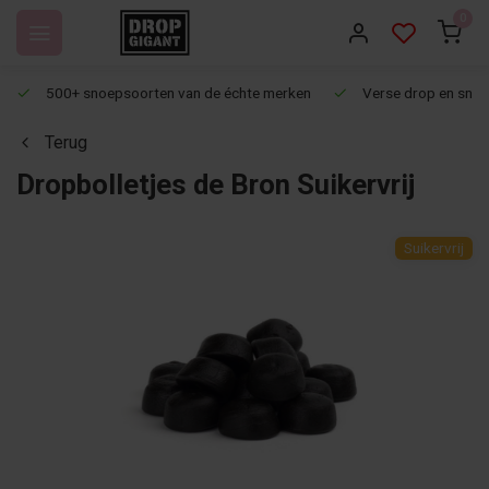
0
500+ snoepsoorten van de échte merken
Verse drop en snoep
Terug
Dropbolletjes de Bron Suikervrij
Suikervrij