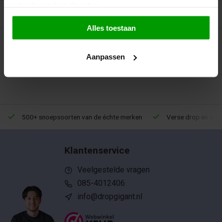
gebruik van hun diensten.
Recent bekeken
Alles toestaan
Aanpassen
500+ snoepsoorten van de échte merken
Verse drop en snoe
Klantenservice
Veelgestelde vragen
085-4012406
info@dropgigant.nl