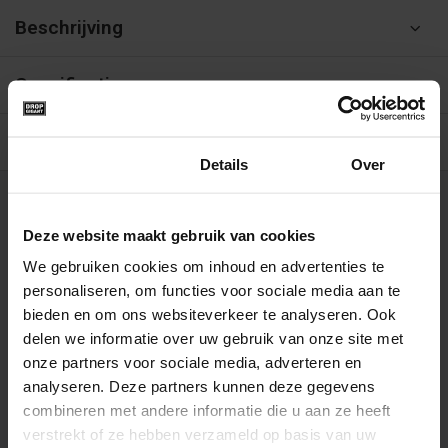
Beschrijving
Specificaties
Reviews
9.6/10
Toestemming
Details
Over
Kunnen we je helpen?
Deze website maakt gebruik van cookies
We gebruiken cookies om inhoud en advertenties te
085-4012406
personaliseren, om functies voor sociale media aan te
bieden en om ons websiteverkeer te analyseren. Ook
info@dropgigant.nl
delen we informatie over uw gebruik van onze site met
onze partners voor sociale media, adverteren en
analyseren. Deze partners kunnen deze gegevens
9356
reviews - gem. 9,5 via
combineren met andere informatie die u aan ze heeft
verstrekt of ze hebben verzameld op basis van uw