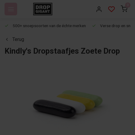
0
500+ snoepsoorten van de échte merken
Verse drop en snoep
Terug
Kindly's Dropstaafjes Zoete Drop