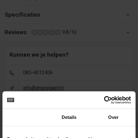
Specificaties
Reviews
9.8/10
Kunnen we je helpen?
085-4012406
info@dropgigant.nl
9356
reviews - gem. 9,5 via
Toestemming
Details
Over
Recent bekeken