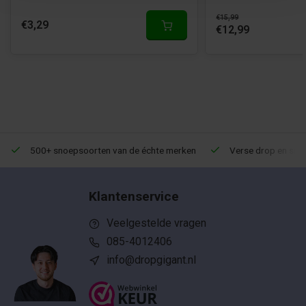
€15,99
€3,29
€12,99
500+ snoepsoorten van de échte merken
Verse drop en snoe
Klantenservice
Veelgestelde vragen
085-4012406
info@dropgigant.nl