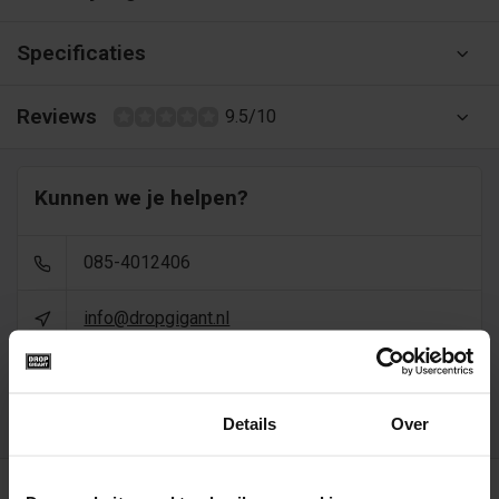
Specificaties
Reviews
9.5/10
Kunnen we je helpen?
085-4012406
info@dropgigant.nl
9356
reviews - gem. 9,5 via
Toestemming
Details
Over
Recent bekeken