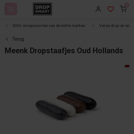
0
500+ snoepsoorten van de échte merken
Verse drop en snoep
Terug
Meenk Dropstaafjes Oud Hollands