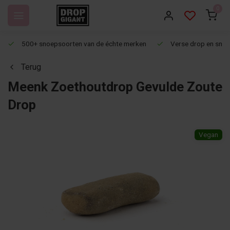
0
500+ snoepsoorten van de échte merken
Verse drop en snoep
Terug
Meenk Zoethoutdrop Gevulde Zoute
Drop
Vegan