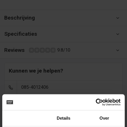
Beschrijving
Specificaties
Reviews
9.8/10
Kunnen we je helpen?
085-4012406
info@dropgigant.nl
Toestemming
Details
Over
9356
reviews - gem. 9,5 via