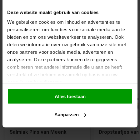
Deze website maakt gebruik van cookies
Recent bekeken
We gebruiken cookies om inhoud en advertenties te
personaliseren, om functies voor sociale media aan te
bieden en om ons websiteverkeer te analyseren. Ook
delen we informatie over uw gebruik van onze site met
onze partners voor sociale media, adverteren en
analyseren. Deze partners kunnen deze gegevens
Gerelateerde producten
combineren met andere informatie die u aan ze heeft
verstrekt of ze hebben verzameld op basis van uw
gebruik van hun diensten.
Alles toestaan
Aanpassen
Salmiak Pins van Meenk
Dropstaafjes van 