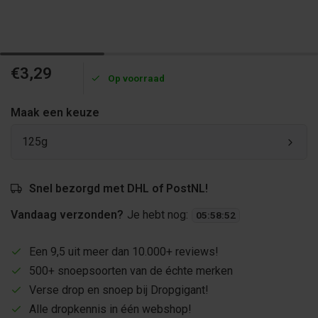
€3,29
Op voorraad
Maak een keuze
125g
Snel bezorgd met DHL of PostNL!
Vandaag verzonden?
Je hebt nog:
05
:
58
:
52
Een 9,5 uit meer dan 10.000+ reviews!
500+ snoepsoorten van de échte merken
Verse drop en snoep bij Dropgigant!
Alle dropkennis in één webshop!