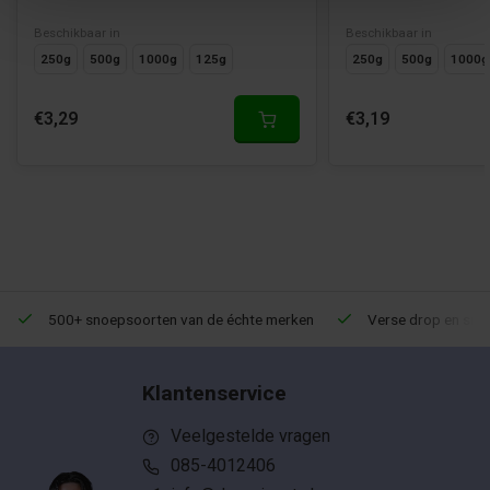
Beschikbaar in
Beschikbaar in
250g
500g
1000g
125g
250g
500g
1000g
€3,29
€3,19
500+ snoepsoorten van de échte merken
Verse drop en snoe
Klantenservice
Veelgestelde vragen
085-4012406