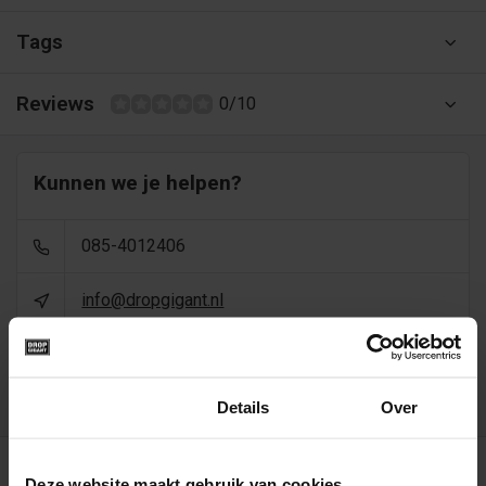
Tags
Reviews
0/10
Kunnen we je helpen?
085-4012406
info@dropgigant.nl
9356
reviews - gem. 9,5 via
Toestemming
Details
Over
Recent bekeken
Deze website maakt gebruik van cookies