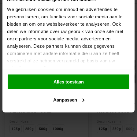
We gebruiken cookies om inhoud en advertenties te
personaliseren, om functies voor sociale media aan te
bieden en om ons websiteverkeer te analyseren. Ook
delen we informatie over uw gebruik van onze site met
onze partners voor sociale media, adverteren en
Gerelateerde producten
analyseren. Deze partners kunnen deze gegevens
combineren met andere informatie die u aan ze heeft
verstrekt of ze hebben verzameld op basis van uw
gebruik van hun diensten.
Alles toestaan
Vegan
Aanpassen
Drophompen of Drop Pinkels
Oosterhoutse Dr
van Holland Foodz
Holland Foodz
Beschikbaar in
Beschikbaar in
125g
250g
500g
1000g
125g
250g
500g