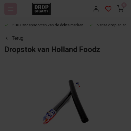
0
500+ snoepsoorten van de échte merken
Verse drop en snoep
Terug
Dropstok van Holland Foodz