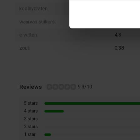
koolhydraten:
83
waarvan suikers:
67
eiwitten:
4,3
zout:
0,38
Reviews
9.3/10
5 stars
4 stars
3 stars
2 stars
1 star