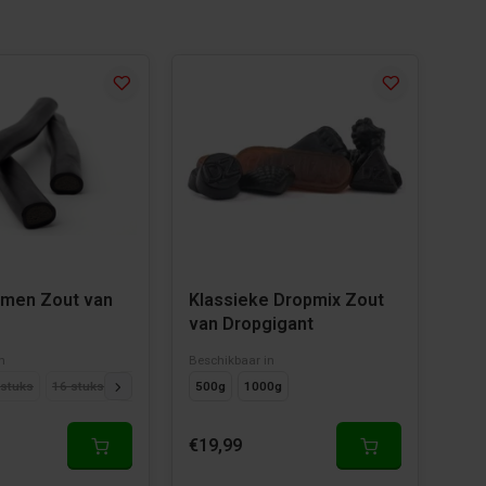
men Zout van
Klassieke Dropmix Zout
van Dropgigant
n
Beschikbaar in
 stuks
16 stuks
32 stuks
500g
1000g
€19,99