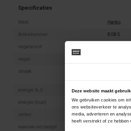
Specificaties
Merk:
Haribo
Artikelnummer:
B.08.5
vegetarisch:
nee
vegan:
nee
smaak:
zoet, met e
Toestemming
meer van e
energie (kJ):
1.468
Deze website maakt gebruik
We gebruiken cookies om inho
energie (kcal):
350
ons websiteverkeer te analys
media, adverteren en analys
vetten:
<0,5
heeft verstrekt of ze hebben
waarvan verzadigd:
<0,1