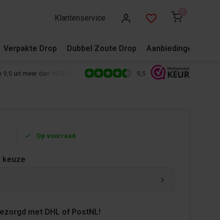
0
Klantenservice
Verpakte Drop
Dubbel Zoute Drop
Aanbiedingen
Blo
9,5
 9,5 uit meer dan 10.000+ reviews!
500+ snoepsoorten van de écht
Op voorraad
 keuze
bezorgd met DHL of PostNL!