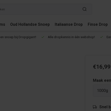
ums
Oud Hollandse Snoep
Italiaanse Drop
Finse Drop
en snoep bij Dropgigant!
Alle dropkennis in één webshop!
Een
€16,99
Maak een
1000g
Snel 