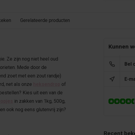
keken
Gerelateerde producten
Kunnen we
e. Ze zijn nog niet heel oud
Bel 
avorieten. Mede door de
nd zoet met een zout randje)
E-ma
rd, net als onze
heksendrop
of
 bestellen? Kies uit een van de
ropjes
in zakken van 1kg, 500g,
en ook nog eens glutenvrij zijn?
Recent bek