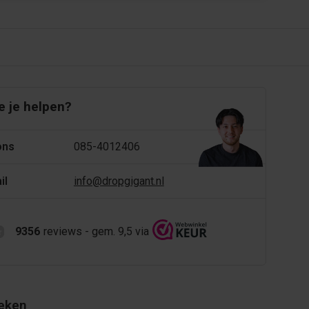
 je helpen?
ons
085-4012406
il
info@dropgigant.nl
9356
reviews - gem. 9,5 via
eken