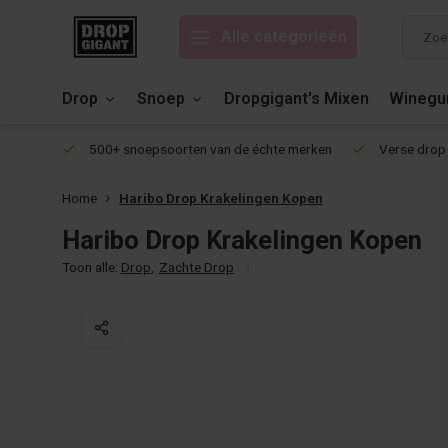
Alle categorieën
Drop
Snoep
Dropgigant's Mixen
Wineg
eviews!
500+ snoepsoorten van de échte merken
Verse drop 
Home
Haribo Drop Krakelingen Kopen
Haribo Drop Krakelingen Kopen
Toon alle:
Drop
,
Zachte Drop