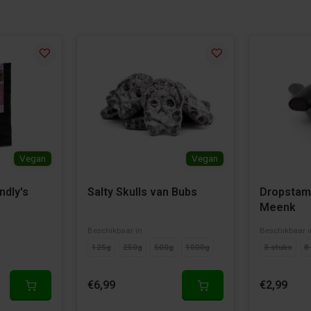
ammer
Vegan
Vegan
ndly's
Salty Skulls van Bubs
Dropstam
Meenk
Beschikbaar in
Beschikbaar i
125g
250g
500g
1000g
3 stuks
8
€6,99
€2,99