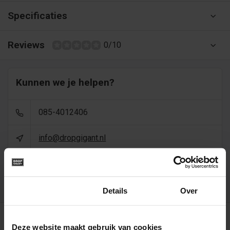
Specificaties
Reviews
0/10
Kunnen we je helpen?
085-4012406
info@dropgigant.nl
9356
reviews - gem. 9,5 via
Toestemming
Details
Over
Recent bekeken
Deze website maakt gebruik van cookies