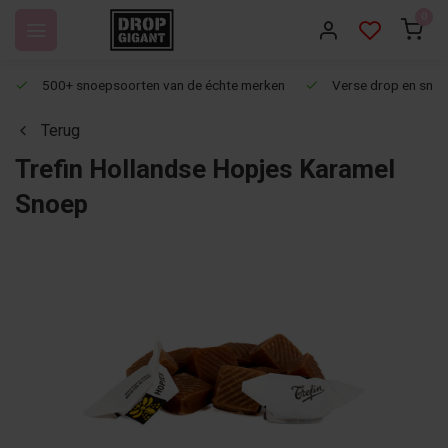
0
500+ snoepsoorten van de échte merken
Verse drop en snoep
Terug
Trefin Hollandse Hopjes Karamel
Snoep