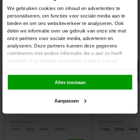
We gebruiken cookies om inhoud en advertenties te
personaliseren, om functies voor sociale media aan te
bieden en om ons websiteverkeer te analyseren. Ook
delen we informatie over uw gebruik van onze site met
Gerelateerde producten
onze partners voor sociale media, adverteren en
analyseren. Deze partners kunnen deze gegevens
combineren met andere informatie die u aan ze heeft
verstrekt of ze hebben verzameld op basis van uw
gebruik van hun diensten.
Alles toestaan
Aanpassen
Echte Hopjes van Rademaker
Drop Fudge van 
Beschikbaar in
Beschikbaar in
125g
250g
500g
1000g
125g
250g
500g