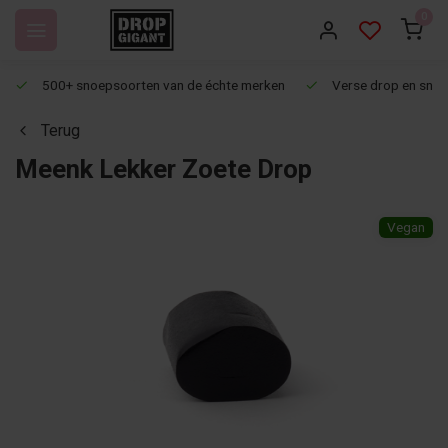
0
500+ snoepsoorten van de échte merken
Verse drop en snoep
Terug
Meenk Lekker Zoete Drop
Vegan