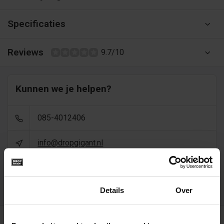
Specificaties
Reviews
9.7/10
Kunnen we je helpen?
085-4012406
info@dropgigant.nl
9356
reviews - gem. 9,5 via
Toestemming
Details
Over
Recent bekeken