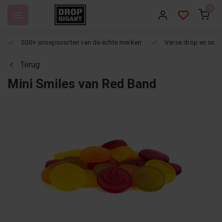
0
500+ snoepsoorten van de échte merken
Verse drop en snoep
Terug
Mini Smiles van Red Band