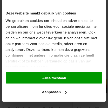
Deze website maakt gebruik van cookies
We gebruiken cookies om inhoud en advertenties te
Goede dikte
personaliseren, om functies voor sociale media aan te
Niet te groot
bieden en om ons websiteverkeer te analyseren. Ook
delen we informatie over uw gebruik van onze site met
Veel te lekker
onze partners voor sociale media, adverteren en
analyseren. Deze partners kunnen deze gegevens
combineren met andere informatie die u aan ze heeft
Gerelateerde producten
verstrekt of ze hebben verzameld op basis van uw
gebruik van hun diensten.
Alles toestaan
Aanpassen