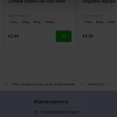
Zombie Smiles van Red Band
Originele Wijngu
Beschikbaar in
Beschikbaar in
125g
250g
500g
1000g
125g
250g
500g
€2,99
€3,99
500+ snoepsoorten van de échte merken
Verse drop en snoe
Klantenservice
Veelgestelde vragen