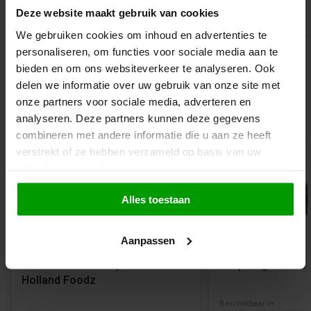
Deze website maakt gebruik van cookies
Recent bekeken
We gebruiken cookies om inhoud en advertenties te
personaliseren, om functies voor sociale media aan te
bieden en om ons websiteverkeer te analyseren. Ook
delen we informatie over uw gebruik van onze site met
onze partners voor sociale media, adverteren en
Gerelateerde producten
analyseren. Deze partners kunnen deze gegevens
combineren met andere informatie die u aan ze heeft
verstrekt of ze hebben verzameld op basis van uw
gebruik van hun diensten.
Alles toestaan
Vegan
Aanpassen
Oosterhoutse Dropbal van
Drop Kogels van
Holland Foodz
Beschikbaar in