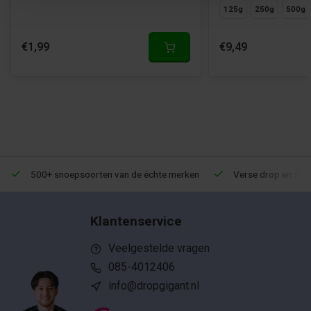
125g
250g
500g
€1,99
€9,49
500+ snoepsoorten van de échte merken
Verse drop en snoe
Klantenservice
Veelgestelde vragen
085-4012406
info@dropgigant.nl