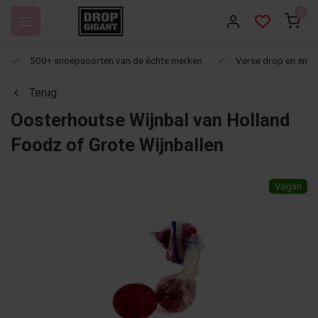
0
500+ snoepsoorten van de échte merken
Verse drop en snoep
Terug
Oosterhoutse Wijnbal van Holland
Foodz of Grote Wijnballen
Vegan