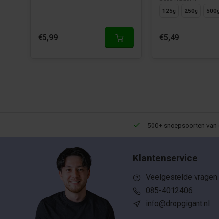
125g
250g
500
€5,99
€5,49
Een 9,5 uit meer dan 10.000+ reviews!
500+ snoepsoorten van 
Klantenservice
Veelgestelde vragen
085-4012406
info@dropgigant.nl