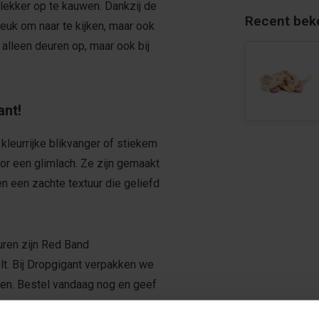
 lekker op te kauwen. Dankzij de
Recent bek
 leuk om naar te kijken, maar ook
 alleen deuren op, maar ook bij
ant!
s kleurrijke blikvanger of stiekem
oor een glimlach. Ze zijn gemaakt
en een zachte textuur die geliefd
uren zijn Red Band
lt. Bij Dropgigant verpakken we
omen. Bestel vandaag nog en geef