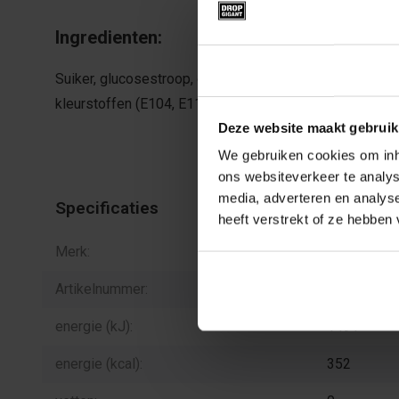
Ingredienten:
Toestemming
Suiker, glucosestroop, glucose-fructosestroop, gelatin
kleurstoffen (E104, E110, E122, E131), gemodificee
Deze website maakt gebruik
We gebruiken cookies om inho
ons websiteverkeer te analys
media, adverteren en analys
Specificaties
heeft verstrekt of ze hebben
Merk:
Red Band
Artikelnummer:
I.04.8
energie (kJ):
1491
energie (kcal):
352