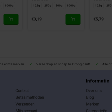
g
1000g
125g
250g
500g
1000g
125g
250
€3,19
€5,79
de échte merken
Verse drop en snoep bij Dropgigant!
Alle d
Informatie
Contact
Over ons
Betaalmethoden
Blog
Verzenden
Merken
Mijn account
Categorieën