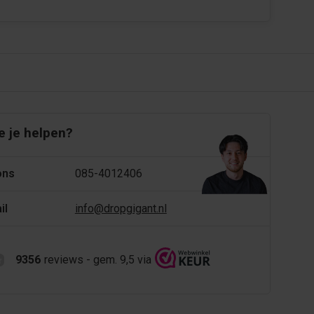
 je helpen?
ons
085-4012406
il
info@dropgigant.nl
9356
reviews - gem. 9,5 via