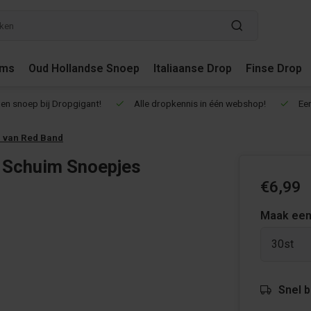
ums
Oud Hollandse Snoep
Italiaanse Drop
Finse Drop
en snoep bij Dropgigant!
Alle dropkennis in één webshop!
Een
 van Red Band
e Schuim Snoepjes
€6,99
Maak een
30st
Snel 