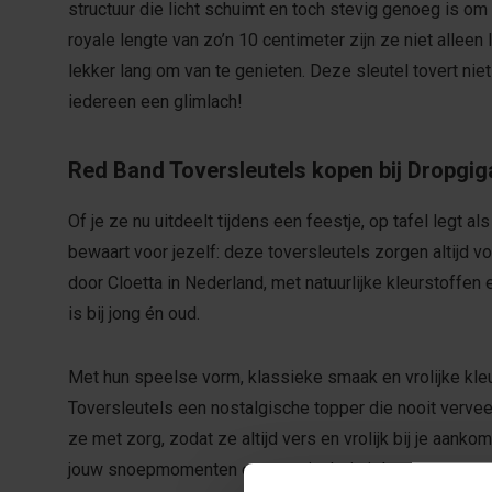
structuur die licht schuimt en toch stevig genoeg is om
royale lengte van zo’n 10 centimeter zijn ze niet alleen
lekker lang om van te genieten. Deze sleutel tovert niet
iedereen een glimlach!
Red Band Toversleutels kopen bij Dropgig
Of je ze nu uitdeelt tijdens een feestje, op tafel legt al
bewaart voor jezelf: deze toversleutels zorgen altijd v
door Cloetta in Nederland, met natuurlijke kleurstoffen 
is bij jong én oud.
Met hun speelse vorm, klassieke smaak en vrolijke kle
Toversleutels een nostalgische topper die nooit vervee
ze met zorg, zodat ze altijd vers en vrolijk bij je aank
jouw snoepmomenten een magisch tintje!