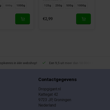
g
500g
1000g
125g
250g
500g
1000g
€2,99
€4,
ropkennis in één webshop!
Een 9,5 uit meer dan 10.000+ reviews!
Contactgegevens
Dropgigant.nl
Kattegat 42
9723 JP, Groningen
Nederland