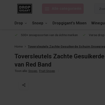
Alle categorieën
Drop
Snoep
Dropgigant's Mixen
Wineg
eviews!
500+ snoepsoorten van de échte merken
Verse drop 
Home
Toversleutels Zachte Gesuikerde Schuim Snoepjes
Toversleutels Zachte Gesuikerd
van Red Band
Toon alle:
Snoep
,
Fruit Snoep