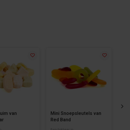
huim van
Mini Snoepsleutels van
Sch
ar
Red Band
Kin
n
Beschikbaar in