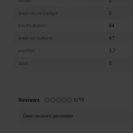
vetten:
0
waarvan verzadigd:
0
koolhydraten:
84
waarvan suikers:
67
eiwitten:
3,7
zout:
0
Reviews
0/10
Geen reviews gevonden