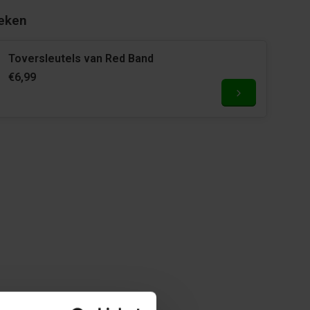
eken
Toversleutels van Red Band
€6,99