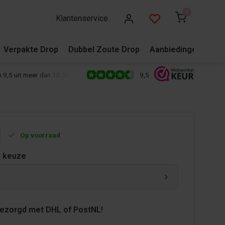
0
Klantenservice
Verpakte Drop
Dubbel Zoute Drop
Aanbiedingen
Blo
9,5
 9,5 uit meer dan 10.000+ reviews!
500+ snoepsoorten van de écht
Op voorraad
 keuze
bezorgd met DHL of PostNL!