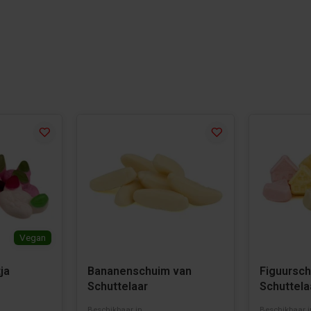
Vegan
ja
Bananenschuim van
Figuursc
Schuttelaar
Schuttela
Beschikbaar in
Beschikbaar i