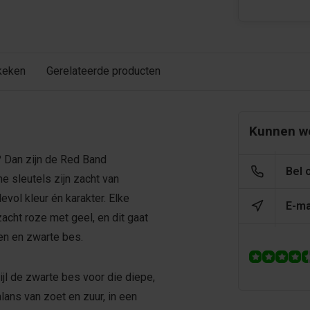
keken
Gerelateerde producten
Kunnen we
? Dan zijn de Red Band
Bel 
e sleutels zijn zacht van
vol kleur én karakter. Elke
E-ma
zacht roze met geel, en dit gaat
en en zwarte bes.
jl de zwarte bes voor die diepe,
lans van zoet en zuur, in een