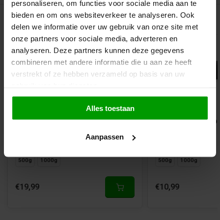
personaliseren, om functies voor sociale media aan te
bieden en om ons websiteverkeer te analyseren. Ook
Gerelateerde producten
delen we informatie over uw gebruik van onze site met
onze partners voor sociale media, adverteren en
analyseren. Deze partners kunnen deze gegevens
combineren met andere informatie die u aan ze heeft
verstrekt of ze hebben verzameld op basis van uw
gebruik van hun diensten.
Alles toestaan
Klassieke Dropmix Zoet van
Harde Zoete Dro
Dropgigant
Dropgigant
Aanpassen
Beschikbaar in
Beschikbaar in
500g
1000g
500g
1000g
€19,99
€10,99