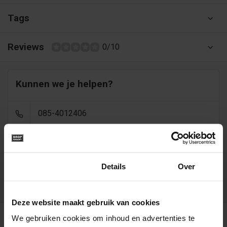
Tags
Reviews
0/10
Kunnen we je helpen?
085-4012406
info@dropgigant.nl
Toestemming
Details
Over
9356
reviews - gem. 9,5 via
Deze website maakt gebruik van cookies
Recent bekeken
We gebruiken cookies om inhoud en advertenties te