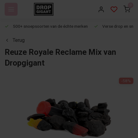
0
500+ snoepsoorten van de échte merken
Verse drop en snoep
Terug
Reuze Royale Reclame Mix van
Dropgigant
-58%