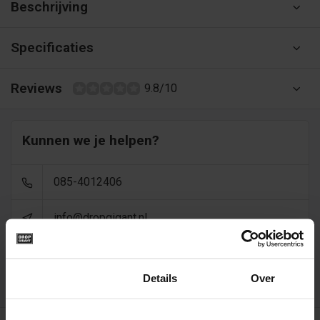
Beschrijving
Specificaties
Reviews
9.8/10
Kunnen we je helpen?
085-4012406
info@dropgigant.nl
9356
reviews - gem. 9,5 via
Toestemming
Details
Over