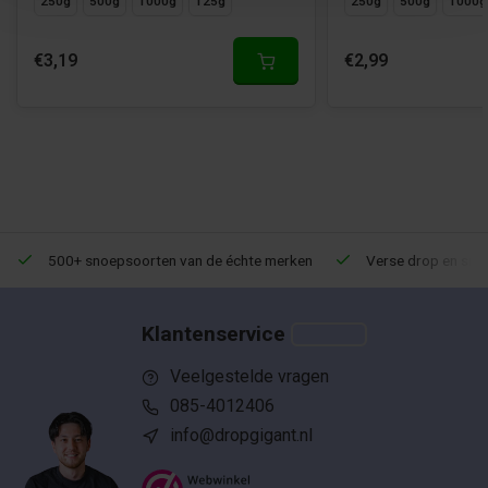
250g
500g
1000g
125g
250g
500g
1000g
€3,19
€2,99
500+ snoepsoorten van de échte merken
Verse drop en snoe
Klantenservice
Veelgestelde vragen
085-4012406
info@dropgigant.nl