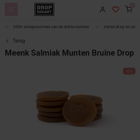
0
500+ snoepsoorten van de échte merken
Verse drop en snoep
Terug
Meenk Salmiak Munten Bruine Drop
-5%