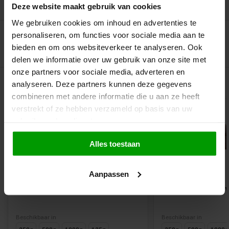
Recent bekeken
Deze website maakt gebruik van cookies
We gebruiken cookies om inhoud en advertenties te
personaliseren, om functies voor sociale media aan te
bieden en om ons websiteverkeer te analyseren. Ook
delen we informatie over uw gebruik van onze site met
onze partners voor sociale media, adverteren en
Gerelateerde producten
analyseren. Deze partners kunnen deze gegevens
combineren met andere informatie die u aan ze heeft
verstrekt of ze hebben verzameld op basis van uw
gebruik van hun diensten.
Alles toestaan
Vegan
Aanpassen
Salmiak Kikkers van Kindly's
Salmiak Tongen v
Beschikbaar in
Beschikbaar in