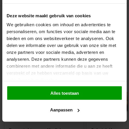
Deze website maakt gebruik van cookies
We gebruiken cookies om inhoud en advertenties te
Gecoat in salmiakpoeder
personaliseren, om functies voor sociale media aan te
Smelt in je mond
bieden en om ons websiteverkeer te analyseren. Ook
delen we informatie over uw gebruik van onze site met
Niet glutenvrij
onze partners voor sociale media, adverteren en
analyseren. Deze partners kunnen deze gegevens
combineren met andere informatie die u aan ze heeft
Gerelateerde producten
verstrekt of ze hebben verzameld op basis van uw
gebruik van hun diensten.
Alles toestaan
Aanpassen