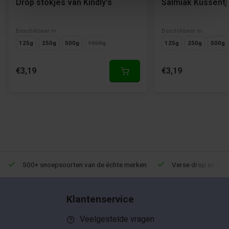
Drop stokjes van Kindly's
Salmiak Kussentje
Beschikbaar in
Beschikbaar in
125g
250g
500g
1000g
125g
250g
500g
€3,19
€3,19
500+ snoepsoorten van de échte merken
Verse drop en snoe
Klantenservice
Veelgestelde vragen