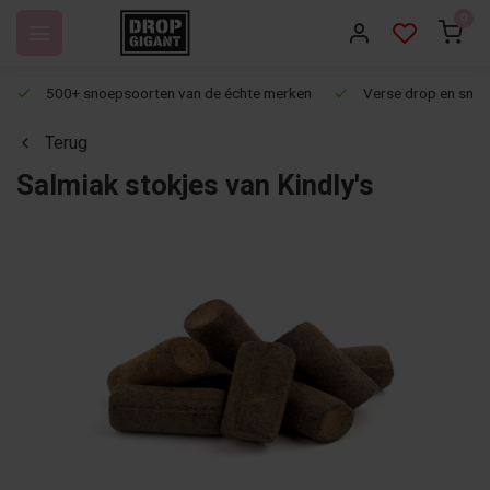
0
500+ snoepsoorten van de échte merken
Verse drop en snoep
Terug
Salmiak stokjes van Kindly's