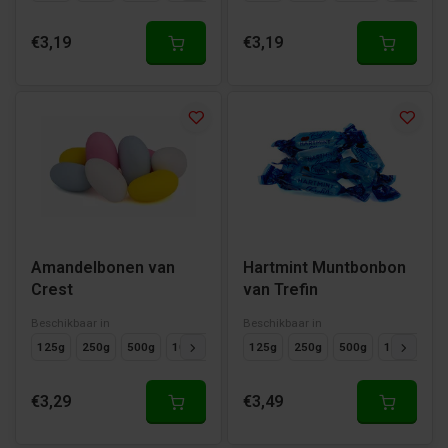
€3,19
€3,19
Amandelbonen van
Hartmint Muntbonbon
Crest
van Trefin
Beschikbaar in
Beschikbaar in
125g
250g
500g
1000g
125g
250g
500g
1000g
€3,29
€3,49