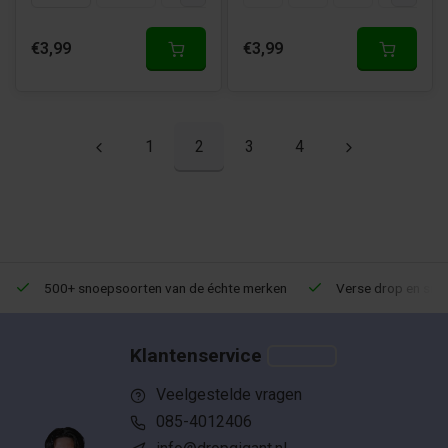
€3,99
€3,99
1
2
3
4
500+ snoepsoorten van de échte merken
Verse drop en snoe
Klantenservice
Veelgestelde vragen
085-4012406