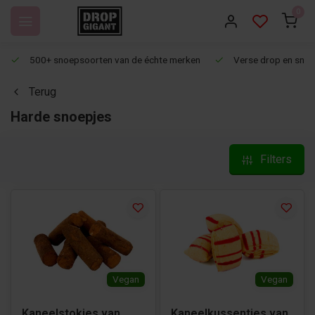
0
500+ snoepsoorten van de échte merken
Verse drop en snoep
Terug
Harde snoepjes
Filters
Vegan
Vegan
Kaneelstokjes van
Kaneelkussentjes van