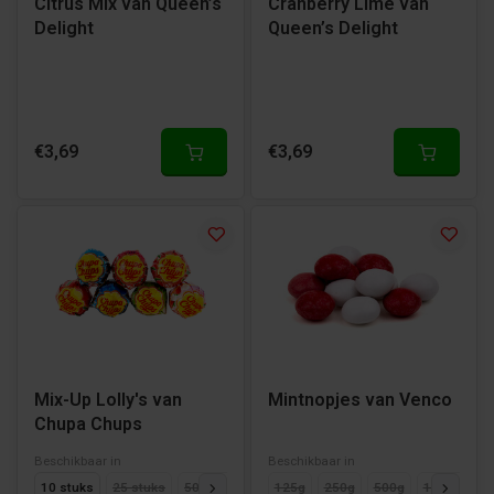
Citrus Mix van Queen’s
Cranberry Lime van
Delight
Queen’s Delight
€3,69
€3,69
Mix-Up Lolly's van
Mintnopjes van Venco
Chupa Chups
Beschikbaar in
Beschikbaar in
10 stuks
25 stuks
50 stuks
125g
250g
500g
1000g