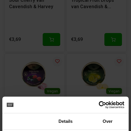
Sour Cherry van
Tropical Fruit Drops
Cavendish & Harvey
van Cavendish &
Harvey
€3,69
€3,69
Vegan
Vegan
Wild Berry Drops van
Sour Lemon Drops van
Cavendish & Harvey
Cavendish & Harvey
Toestemming
Details
Over