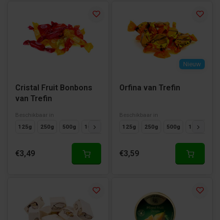
Nieuw
Cristal Fruit Bonbons
Orfina van Trefin
van Trefin
Beschikbaar in
Beschikbaar in
125g
250g
500g
1000g
125g
250g
500g
1000g
€3,49
€3,59