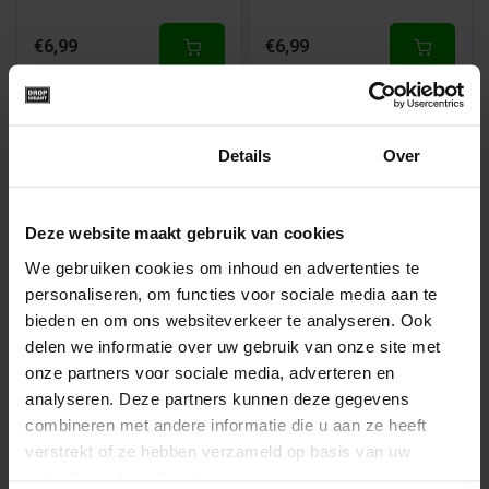
€6,99
€6,99
Toestemming
Details
Over
Deze website maakt gebruik van cookies
We gebruiken cookies om inhoud en advertenties te
Oranje Spekbollen van
personaliseren, om functies voor sociale media aan te
Dropgigant
bieden en om ons websiteverkeer te analyseren. Ook
delen we informatie over uw gebruik van onze site met
onze partners voor sociale media, adverteren en
analyseren. Deze partners kunnen deze gegevens
combineren met andere informatie die u aan ze heeft
€6,99
verstrekt of ze hebben verzameld op basis van uw
gebruik van hun diensten.