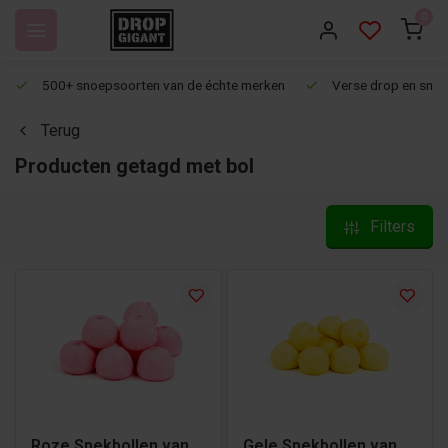
0
500+ snoepsoorten van de échte merken
Verse drop en snoep
Terug
Producten getagd met bol
Filters
Roze Spekbollen van
Gele Spekbollen van