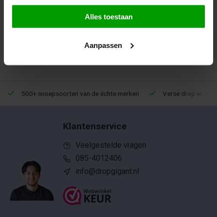
Alles toestaan
1
Aanpassen
500+ snoepsoorten van de échte merken
Verse drop en snoe
Klantenservice
Veelgestelde vragen
085-4012406
info@dropgigant.nl