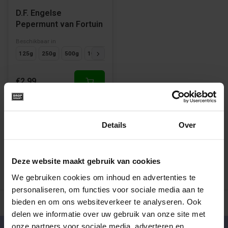
D.F. Engelse
Pepermunt van Fortuin
Beschikbaar in
125g
250g
500g
1000g
€2,99
Toestemming
Details
Over
1
Deze website maakt gebruik van cookies
We gebruiken cookies om inhoud en advertenties te
personaliseren, om functies voor sociale media aan te
bieden en om ons websiteverkeer te analyseren. Ook
500+ snoepsoorten van de échte merken
Verse drop en snoe
delen we informatie over uw gebruik van onze site met
onze partners voor sociale media, adverteren en