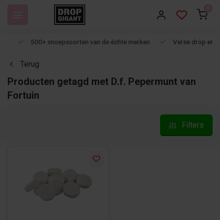
0
500+ snoepsoorten van de échte merken
Verse drop en snoep
Terug
Producten getagd met D.f. Pepermunt van
Fortuin
Filters