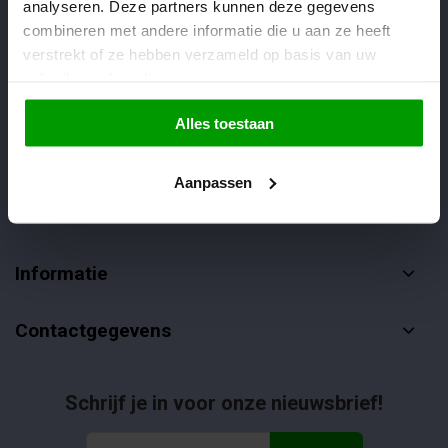
analyseren. Deze partners kunnen deze gegevens
Veelgestelde vragen
combineren met andere informatie die u aan ze heeft
verstrekt of ze hebben verzameld op basis van uw
085-4012406
gebruik van hun diensten.
info@dropgigant.nl
Alles toestaan
Aanpassen
Klantenservice
Informatie
Contactgegevens
Schrijf je in voor onze nieuwsbrief!