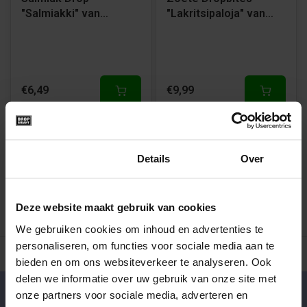
"Salmiakki" van
"Lakritsipaloja" van
Kouvaolan Lakritsi
Kouvolan Lakritsi
€6,49
€9,99
1
Toestemming
Details
Over
Deze website maakt gebruik van cookies
We gebruiken cookies om inhoud en advertenties te
personaliseren, om functies voor sociale media aan te
500+ snoepsoorten van de échte merken
Verse drop en snoe
bieden en om ons websiteverkeer te analyseren. Ook
delen we informatie over uw gebruik van onze site met
onze partners voor sociale media, adverteren en
Klantenservice