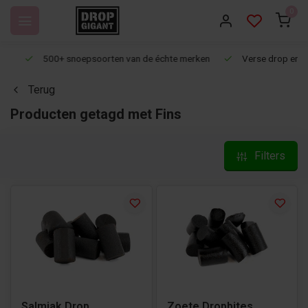
0
500+ snoepsoorten van de échte merken
Verse drop en snoep
Terug
Producten getagd met Fins
Filters
Salmiak Drop
Zoete Dropbites