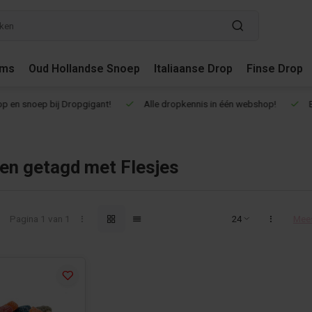
ums
Oud Hollandse Snoep
Italiaanse Drop
Finse Drop
en snoep bij Dropgigant!
Alle dropkennis in één webshop!
Een
en getagd met Flesjes
Pagina 1 van 1
Mee