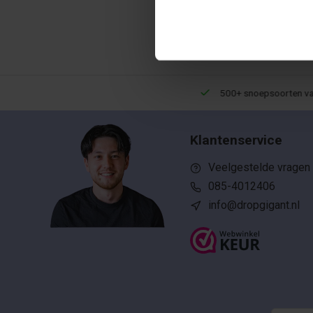
Een 9,5 uit meer dan 10.000+ reviews!
500+ snoepsoorten van 
Klantenservice
Veelgestelde vragen
085-4012406
info@dropgigant.nl