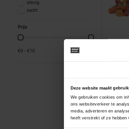
stevig
zacht
Prijs
Zinderend
Snoepmix
€0 - €10
Dropgigan
Beschikbaar i
500g
100
Toestemming
€9,99
€7,50
Deze website maakt gebruik
We gebruiken cookies om inho
ons websiteverkeer te analys
media, adverteren en analys
heeft verstrekt of ze hebben