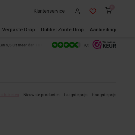
0
Klantenservice
Verpakte Drop
Dubbel Zoute Drop
Aanbiedingen
Blo
9,5
 9,5 uit meer dan 10.000+ reviews!
500+ snoepsoorten van de écht
st bekeken
Nieuwste producten
Laagste prijs
Hoogste prijs