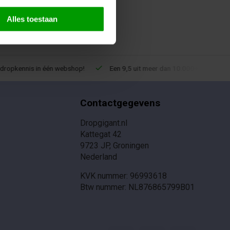
Alles toestaan
ropkennis in één webshop!
Een 9,5 uit meer dan 10.000+ reviews!
Contactgegevens
Dropgigant.nl
Kattegat 42
9723 JP, Groningen
Nederland
KVK nummer: 96993618
Btw nummer: NL876865799B01