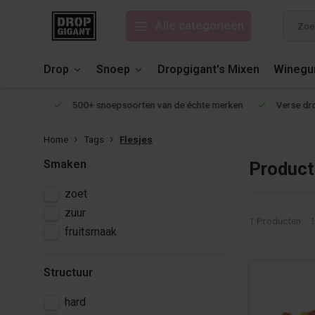
Alle categorieën
Drop
Snoep
Dropgigant's Mixen
Wineg
eviews!
500+ snoepsoorten van de échte merken
Verse drop 
Home
Tags
Flesjes
Smaken
Product
zoet
zuur
1 Producten
fruitsmaak
Structuur
hard