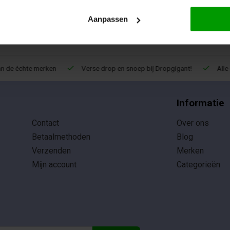
Aanpassen
de échte merken
Verse drop en snoep bij Dropgigant!
Alle d
Informatie
Contact
Over ons
Betaalmethoden
Blog
Verzenden
Merken
Mijn account
Categorieën