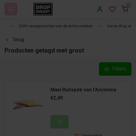
0
500+ snoepsoorten van de échte merken
Verse drop en snoep
Terug
Producten getagd met groot
Filters
Maxi Ruitspek van l'Ancienne
€2,49
Verlanglijst