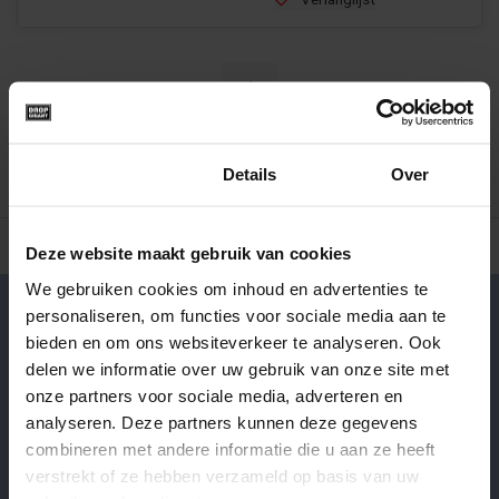
1
Toestemming
Details
Over
500+ snoepsoorten van de échte merken
Verse drop en snoe
Deze website maakt gebruik van cookies
We gebruiken cookies om inhoud en advertenties te
personaliseren, om functies voor sociale media aan te
Klantenservice
bieden en om ons websiteverkeer te analyseren. Ook
Veelgestelde vragen
delen we informatie over uw gebruik van onze site met
085-4012406
onze partners voor sociale media, adverteren en
analyseren. Deze partners kunnen deze gegevens
info@dropgigant.nl
combineren met andere informatie die u aan ze heeft
verstrekt of ze hebben verzameld op basis van uw