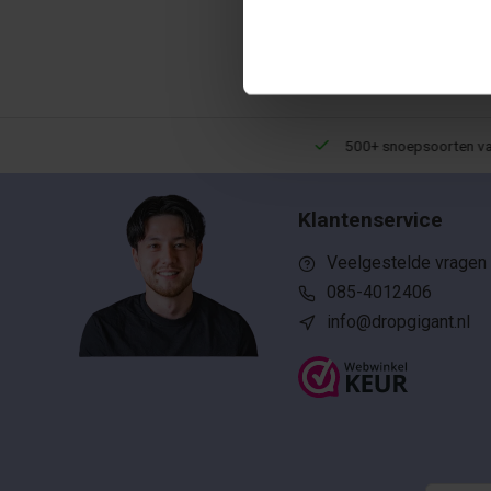
Een 9,5 uit meer dan 10.000+ reviews!
500+ snoepsoorten van 
Klantenservice
Veelgestelde vragen
085-4012406
info@dropgigant.nl