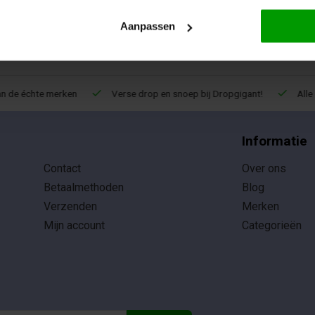
Aanpassen
de échte merken
Verse drop en snoep bij Dropgigant!
Alle d
Informatie
Contact
Over ons
Betaalmethoden
Blog
Verzenden
Merken
Mijn account
Categorieën