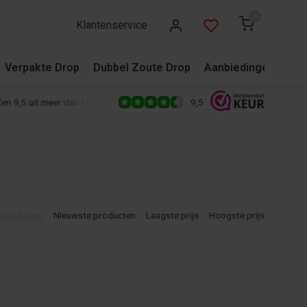
0
Klantenservice
Verpakte Drop
Dubbel Zoute Drop
Aanbiedingen
Blo
9,5
 9,5 uit meer dan 10.000+ reviews!
500+ snoepsoorten van de écht
st bekeken
Nieuwste producten
Laagste prijs
Hoogste prijs