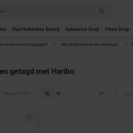
ums
Oud Hollandse Snoep
Italiaanse Drop
Finse Drop
en snoep bij Dropgigant!
Alle dropkennis in één webshop!
Een
en getagd met Haribo
Pagina 1 van 1
Mee