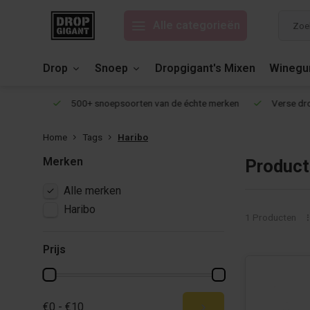
Alle categorieën
Drop
Snoep
Dropgigant's Mixen
Wineg
eviews!
500+ snoepsoorten van de échte merken
Verse drop 
Home
Tags
Haribo
Merken
Product
Alle merken
Haribo
1 Producten
Prijs
€0 - €10