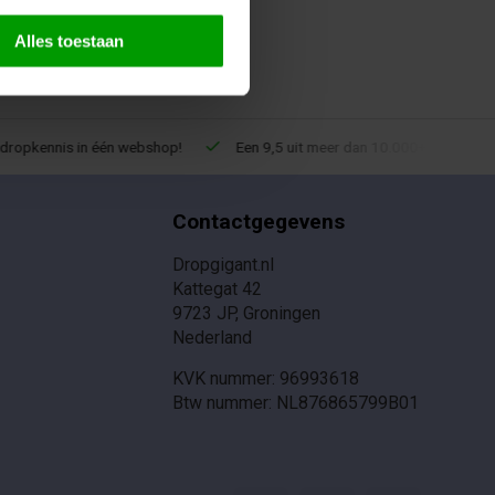
Alles toestaan
ropkennis in één webshop!
Een 9,5 uit meer dan 10.000+ reviews!
Contactgegevens
Dropgigant.nl
Kattegat 42
9723 JP, Groningen
Nederland
KVK nummer: 96993618
Btw nummer: NL876865799B01