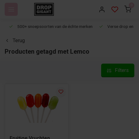
0
500+ snoepsoorten van de échte merken
Verse drop en snoep
Terug
Producten getagd met Lemco
Filters
Fruitige Vruchten