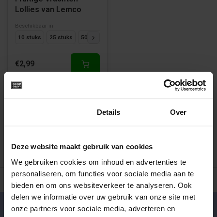
Lollies van Lemco
Beschikbaar in
10 stuks
25 stuks
50 stuks
€2,99
1
Toestemming
Details
Over
Deze website maakt gebruik van cookies
We gebruiken cookies om inhoud en advertenties te
personaliseren, om functies voor sociale media aan te
500+ snoepsoorten van de échte merken
Verse drop en snoe
bieden en om ons websiteverkeer te analyseren. Ook
delen we informatie over uw gebruik van onze site met
onze partners voor sociale media, adverteren en
Klantenservice