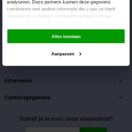
analyseren. Deze partners kunnen deze gegevens
Veelgestelde vragen
combineren met andere informatie die u aan ze heeft
verstrekt of ze hebben verzameld op basis van uw
085-4012406
gebruik van hun diensten.
info@dropgigant.nl
Alles toestaan
Aanpassen
Klantenservice
Informatie
Contactgegevens
Schrijf je in voor onze nieuwsbrief!