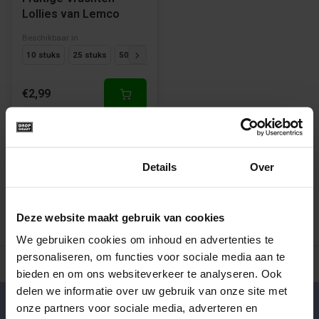
Lollies van Lemco
Beschikbaar in
10 stuks
25 stuks
50 stuks
€2,99
1
Toestemming
Details
Over
Deze website maakt gebruik van cookies
We gebruiken cookies om inhoud en advertenties te
personaliseren, om functies voor sociale media aan te
500+ snoepsoorten van de échte merken
Verse drop en snoe
bieden en om ons websiteverkeer te analyseren. Ook
delen we informatie over uw gebruik van onze site met
onze partners voor sociale media, adverteren en
Klantenservice
nu geopend