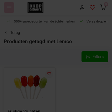
0
500+ snoepsoorten van de échte merken
Verse drop en snoep
Terug
Producten getagd met Lemco
Filters
Fruitige Vruchten