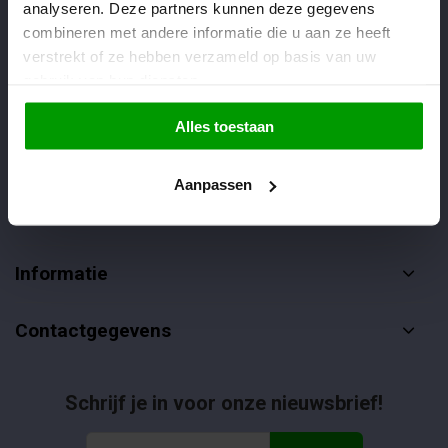
analyseren. Deze partners kunnen deze gegevens
Veelgestelde vragen
combineren met andere informatie die u aan ze heeft
085-4012406
verstrekt of ze hebben verzameld op basis van uw
gebruik van hun diensten.
info@dropgigant.nl
Alles toestaan
Aanpassen
Klantenservice
Informatie
Contactgegevens
Schrijf je in voor onze nieuwsbrief!