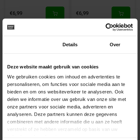
€6,99
€6,99
Toestemming
Details
Over
Deze website maakt gebruik van cookies
We gebruiken cookies om inhoud en advertenties te
Groene Spekbollen
Oranje Spekbollen van
personaliseren, om functies voor sociale media aan te
van Dropgigant
Dropgigant
bieden en om ons websiteverkeer te analyseren. Ook
delen we informatie over uw gebruik van onze site met
onze partners voor sociale media, adverteren en
analyseren. Deze partners kunnen deze gegevens
combineren met andere informatie die u aan ze heeft
€6,99
€6,99
verstrekt of ze hebben verzameld op basis van uw
gebruik van hun diensten.