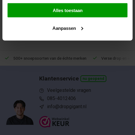
Alles toestaan
1
Aanpassen
500+ snoepsoorten van de échte merken
Verse drop en snoe
Klantenservice
nu geopend
Veelgestelde vragen
085-4012406
info@dropgigant.nl