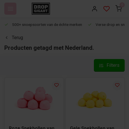
0
500+ snoepsoorten van de échte merken
Verse drop en snoep
Terug
Producten getagd met Nederland.
Filters
Roze Spekbollen van
Gele Spekbollen van