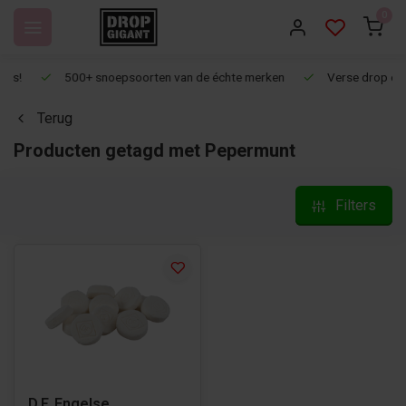
0
500+ snoepsoorten van de échte merken
Verse drop en snoep
Terug
Producten getagd met Pepermunt
Filters
D.F. Engelse