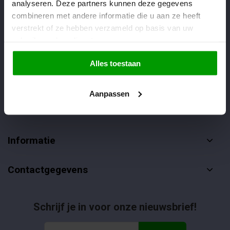
analyseren. Deze partners kunnen deze gegevens
Veelgestelde vragen
combineren met andere informatie die u aan ze heeft
verstrekt of ze hebben verzameld op basis van uw
085-4012406
gebruik van hun diensten.
info@dropgigant.nl
Alles toestaan
Aanpassen
Klantenservice
Informatie
Contactgegevens
Schrijf je in voor onze nieuwsbrief!