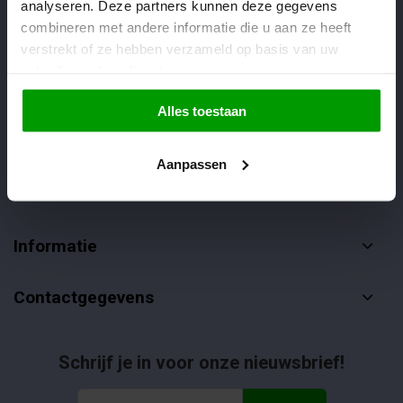
analyseren. Deze partners kunnen deze gegevens
Veelgestelde vragen
combineren met andere informatie die u aan ze heeft
verstrekt of ze hebben verzameld op basis van uw
085-4012406
gebruik van hun diensten.
info@dropgigant.nl
Alles toestaan
Aanpassen
Klantenservice
Informatie
Contactgegevens
Schrijf je in voor onze nieuwsbrief!