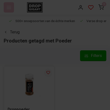
0
500+ snoepsoorten van de échte merken
Verse drop en snoep
Terug
Producten getagd met Poeder
Filters
Droppoeder