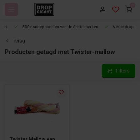
0
500+ snoepsoorten van de échte merken
Verse drop en snoep
Terug
Producten getagd met Twister-mallow
Filters
Twister Mallow van