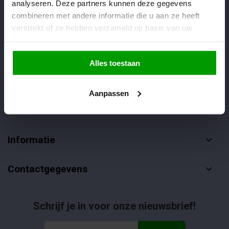
analyseren. Deze partners kunnen deze gegevens
Veelgestelde vragen
combineren met andere informatie die u aan ze heeft
verstrekt of ze hebben verzameld op basis van uw
085-4012406
gebruik van hun diensten.
info@dropgigant.nl
Alles toestaan
Aanpassen
Klantenservice
Informatie
Contactgegevens
Schrijf je in voor onze nieuwsbrief!