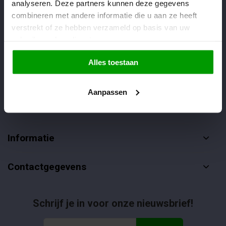
analyseren. Deze partners kunnen deze gegevens
Veelgestelde vragen
combineren met andere informatie die u aan ze heeft
verstrekt of ze hebben verzameld op basis van uw
085-4012406
gebruik van hun diensten.
info@dropgigant.nl
Alles toestaan
Aanpassen
Klantenservice
Informatie
Contactgegevens
Schrijf je in voor onze nieuwsbrief!