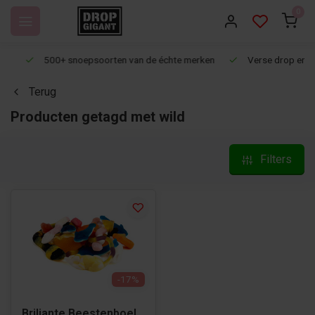
0
500+ snoepsoorten van de échte merken
Verse drop en snoep
Terug
Producten getagd met wild
Filters
-17%
Briljante Beestenboel