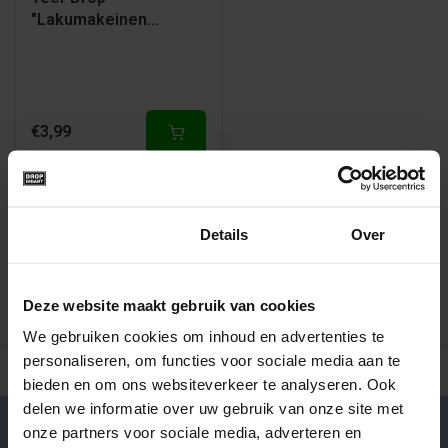
"Lakumakeinen
Tervan" van Kouvolan
Lakritsi
€3,99
1
Toestemming
Details
Over
Deze website maakt gebruik van cookies
We gebruiken cookies om inhoud en advertenties te
personaliseren, om functies voor sociale media aan te
500+ snoepsoorten van de échte merken
Verse drop en snoe
bieden en om ons websiteverkeer te analyseren. Ook
delen we informatie over uw gebruik van onze site met
onze partners voor sociale media, adverteren en
Klantenservice
nu geopend