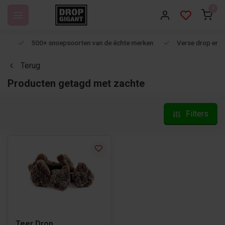
0
500+ snoepsoorten van de échte merken
Verse drop en snoep
Terug
Producten getagd met zachte
Filters
Teer Drop