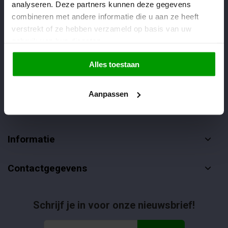
analyseren. Deze partners kunnen deze gegevens
Veelgestelde vragen
combineren met andere informatie die u aan ze heeft
085-4012406
verstrekt of ze hebben verzameld op basis van uw
gebruik van hun diensten.
info@dropgigant.nl
Alles toestaan
Aanpassen
Klantenservice
Informatie
Contactgegevens
Schrijf je in voor onze nieuwsbrief!