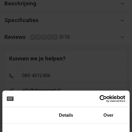
Beschrijving
Specificaties
Reviews
0/10
Kunnen we je helpen?
085-4012406
info@dropgigant.nl
9356
reviews - gem. 9,5 via
Toestemming
Details
Over