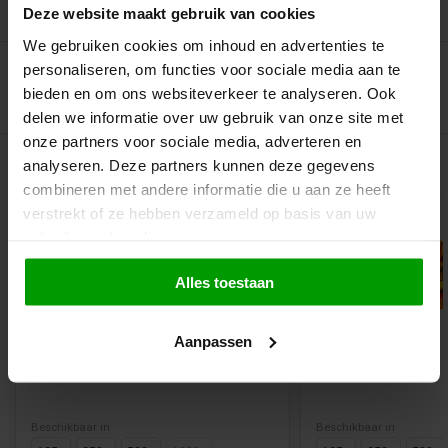
Recent bekeken
Deze website maakt gebruik van cookies
We gebruiken cookies om inhoud en advertenties te
personaliseren, om functies voor sociale media aan te
bieden en om ons websiteverkeer te analyseren. Ook
delen we informatie over uw gebruik van onze site met
onze partners voor sociale media, adverteren en
Gerelateerde producten
analyseren. Deze partners kunnen deze gegevens
combineren met andere informatie die u aan ze heeft
verstrekt of ze hebben verzameld op basis van uw
gebruik van hun diensten.
Alles toestaan
Vega
Aanpassen
Droptoffee van Walkers
Orfina van Trefin
Beschikbaar in
Beschikbaar in