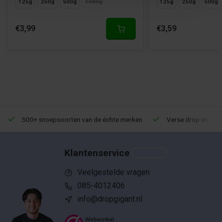
125g
250g
500g
1000g
125g
250g
500g
€3,99
€3,59
500+ snoepsoorten van de échte merken
Verse drop en snoe
Klantenservice
Veelgestelde vragen
085-4012406
info@dropgigant.nl