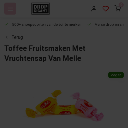
0
500+ snoepsoorten van de échte merken
Verse drop en snoep
Terug
Toffee Fruitsmaken Met
Vruchtensap Van Melle
Vegan