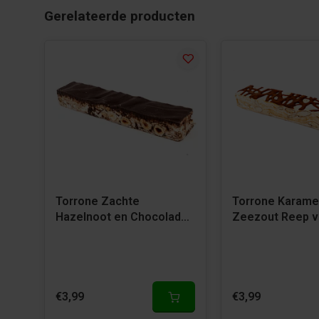
Gerelateerde producten
Torrone Zachte
Torrone Karame
Hazelnoot en Chocolade
Zeezout Reep v
Reep van Dropgigant
Dropgigant
€3,99
€3,99