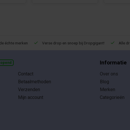
de échte merken
Verse drop en snoep bij Dropgigant!
Alle d
Informatie
eopend
Contact
Over ons
Betaalmethoden
Blog
Verzenden
Merken
Mijn account
Categorieën