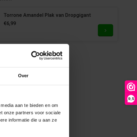
Torrone Amandel Plak van Dropgigant
€6,99
Over
9,5
e media aan te bieden en om
t onze partners voor sociale
re informatie die u aan ze