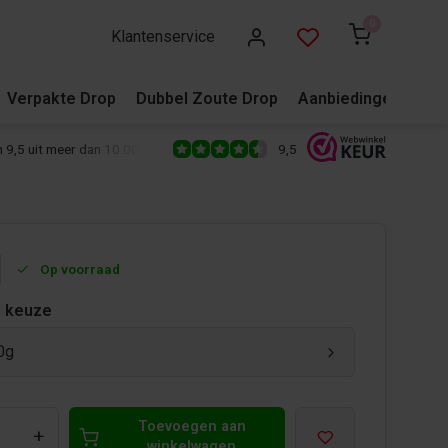
0
Klantenservice
Verpakte Drop
Dubbel Zoute Drop
Aanbiedingen
Blo
9,5
 9,5 uit meer dan 10.000+ reviews!
500+ snoepsoorten van de écht
Op voorraad
 keuze
0g
Toevoegen aan
+
winkelwagen