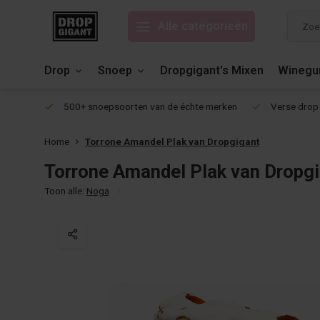
Alle categorieën
Drop
Snoep
Dropgigant's Mixen
Wineg
eviews!
500+ snoepsoorten van de échte merken
Verse drop 
Home
Torrone Amandel Plak van Dropgigant
Torrone Amandel Plak van Dropg
Toon alle:
Noga