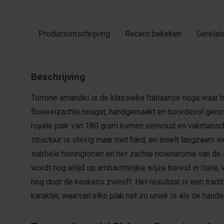
Productomschrijving
Recent bekeken
Gerelat
Beschrijving
Torrone amandel is de klassieke Italiaanse noga waar 
fluweelzachte nougat, handgemaakt en boordevol gero
royale plak van 180 gram komen eenvoud en vakmansc
structuur is stevig maar niet hard, en smelt langzaam we
subtiele honingtonen en het zachte notenaroma van de
wordt nog altijd op ambachtelijke wijze bereid in Itali
nog door de keukens zweeft. Het resultaat is een traditi
karakter, waarvan elke plak net zo uniek is als de hand