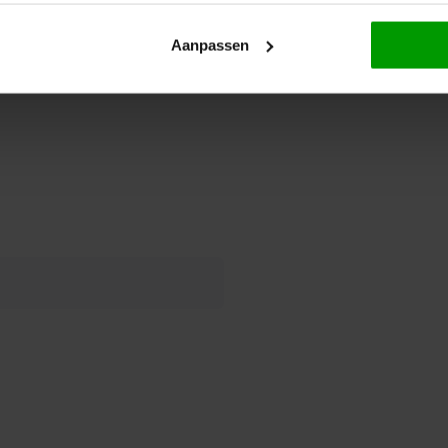
an andere noten, sulfiet en
Aanpassen