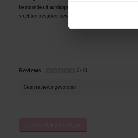
bestaande uit aardappelmeel en palm olie. Kan sporen v
vruchten bevatten, bewaren bij max 20°
Reviews
0/10
Geen reviews gevonden
Je beoordeling toevoegen