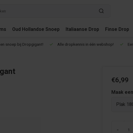
ums
Oud Hollandse Snoep
Italiaanse Drop
Finse Drop
en snoep bij Dropgigant!
Alle dropkennis in één webshop!
Een
igant
€6,99
Maak een
Plak 18
-