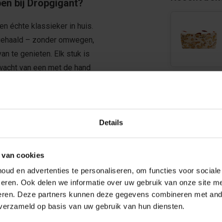
en bij Dropgigant?
n échte klassieker in huis.
d gehaald – zonder omwegen,
n te genieten. Elk stuk is
rwacht van een met de hand
oer van de Torrone Amandel Reep
omentjes om van te snoepen.
Details
n plak afbreekt of ‘m bewaart
 gewend bent van ons: voor 15:00
is naar jouw deurmat.
 van cookies
 hoort.
ud en advertenties te personaliseren, om functies voor social
eren. Ook delen we informatie over uw gebruik van onze site me
eren. Deze partners kunnen deze gegevens combineren met ande
 verzameld op basis van uw gebruik van hun diensten.
meel, aroma. eetpapier