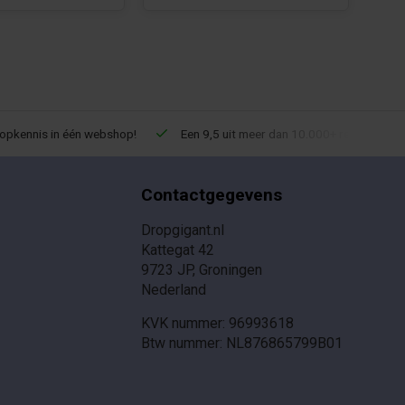
ropkennis in één webshop!
Een 9,5 uit meer dan 10.000+ reviews!
Contactgegevens
Dropgigant.nl
Kattegat 42
9723 JP, Groningen
Nederland
KVK nummer: 96993618
Btw nummer: NL876865799B01