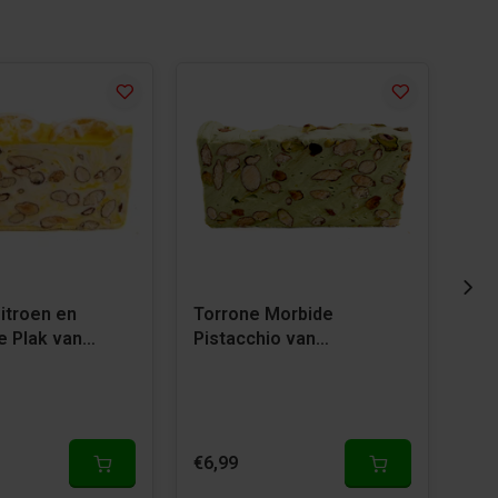
itroen en
Torrone Morbide
Tor
 Plak van
Pistacchio van
van
nt
Dropgigant
€6,99
€6,