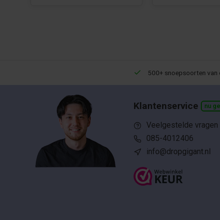
Een 9,5 uit meer dan 10.000+ reviews!
500+ snoepsoorten van 
Klantenservice
nu g
Veelgestelde vragen
085-4012406
info@dropgigant.nl