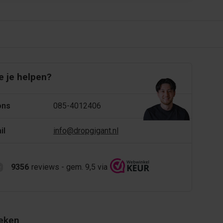
 je helpen?
ons
085-4012406
il
info@dropgigant.nl
9356
reviews - gem. 9,5 via
eken