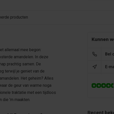
eerde producten
Kunnen we
het allemaal mee begon:
Bel 
osterde amandelen. In deze
hap prachtig samen. De
E-ma
g terwijl je geniet van de
 amandelen. Het geheim? Alles
ë, waar de geur van warme noga
onele traktatie met een tijdloos
en die 'm maakten.
Recent bek