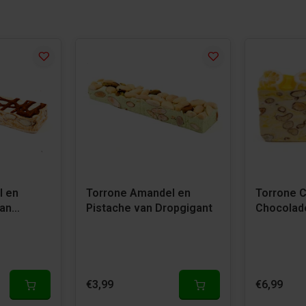
l en
Torrone Amandel en
Torrone C
an
Pistache van Dropgigant
Chocolade
Dropgiga
€3,99
€6,99