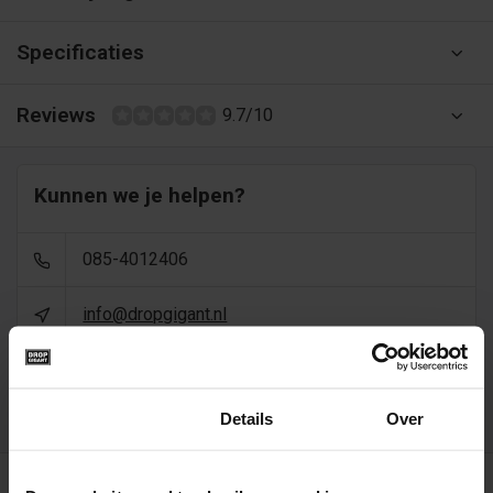
Specificaties
Reviews
9.7/10
Kunnen we je helpen?
085-4012406
info@dropgigant.nl
9356
reviews - gem. 9,5 via
Toestemming
Details
Over
Recent bekeken