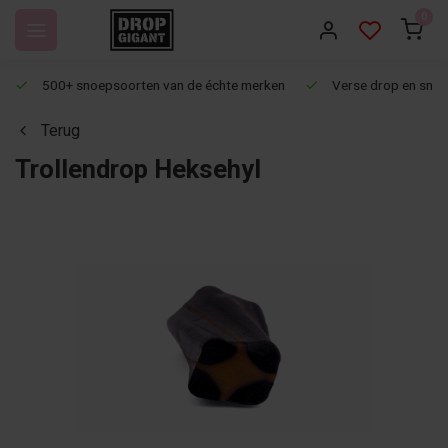
0
500+ snoepsoorten van de échte merken
Verse drop en snoep
Terug
Trollendrop Heksehyl